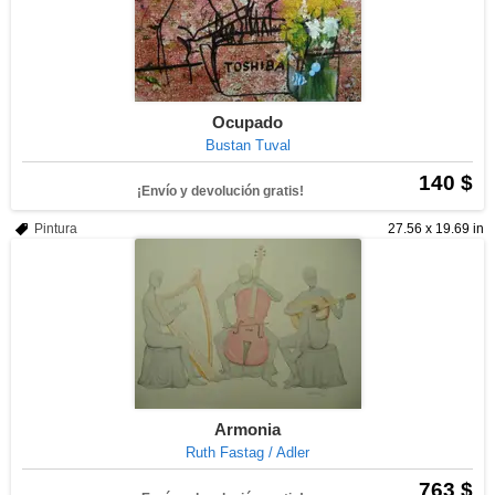
Ocupado
Bustan Tuval
140 $
¡Envío y devolución gratis!
Pintura
27.56 x 19.69 in
Armonia
Ruth Fastag / Adler
763 $