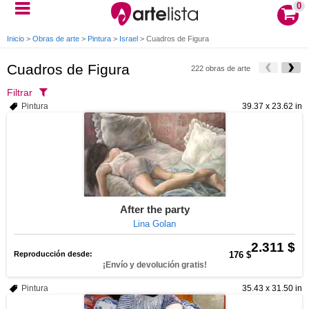
0
Inicio
>
Obras de arte
>
Pintura
>
Israel
>
Cuadros de Figura
Cuadros de Figura
222 obras de arte
Filtrar
Pintura
39.37 x 23.62 in
After the party
Lina Golan
2.311 $
Reproducción desde:
176 $
¡Envío y devolución gratis!
Pintura
35.43 x 31.50 in