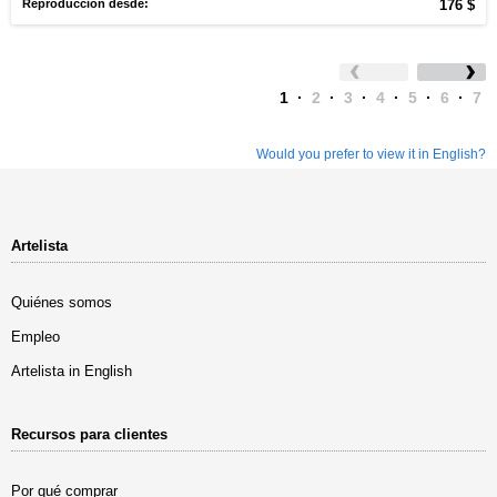
Reproducción desde:
176 $
1
·
2
·
3
·
4
·
5
·
6
·
7
Would you prefer to view it in English?
Artelista
Quiénes somos
Empleo
Artelista in English
Recursos para clientes
Por qué comprar