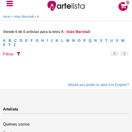
0
Inicio
>
Islas Marshall
>
A
Viendo 0 de 0 artistas para la letra
A - Islas Marshall
A
B
C
D
E
F
G
H
I
J
K
L
M
N
O
P
Q
R
S
T
U
V
W
X
Y
Z
Filtrar
Would you prefer to view it in English?
Artelista
Quiénes somos