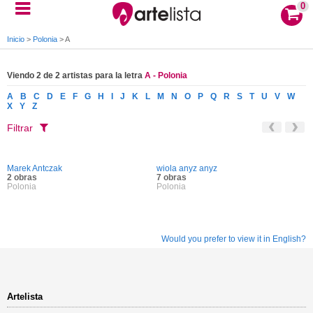
0
Inicio
>
Polonia
>
A
Viendo 2 de 2 artistas para la letra
A - Polonia
A
B
C
D
E
F
G
H
I
J
K
L
M
N
O
P
Q
R
S
T
U
V
W
X
Y
Z
Filtrar
Marek Antczak
wiola anyz anyz
2 obras
7 obras
Polonia
Polonia
Would you prefer to view it in English?
Artelista