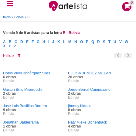
0
Inicio
>
Bolivia
>
B
Viendo 9 de 9 artistas para la letra
B - Bolivia
A
B
C
D
E
F
G
H
I
J
K
L
M
N
O
P
Q
R
S
T
U
V
W
X
Y
Z
Filtrar
Dorys Vivel Bohórquez Siles
ELOISA BENITEZ MILLAN
6 obras
20 obras
Bolivia
Bolivia
Gaston Brito Miserocchi
Jorge Bernal Campuzano
2 obras
2 obras
Bolivia
Bolivia
Jose Luis Bustillos Barrero
jhonny blanco
9 obras
8 obras
Bolivia
Bolivia
Jonathan Balderrama
Naty Mieke Bichenback
1 obras
4 obras
Bolivia
Bolivia