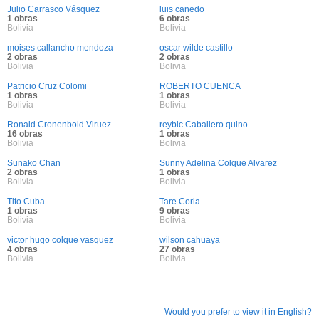
Julio Carrasco Vásquez
luis canedo
1 obras
6 obras
Bolivia
Bolivia
moises callancho mendoza
oscar wilde castillo
2 obras
2 obras
Bolivia
Bolivia
Patricio Cruz Colomi
ROBERTO CUENCA
1 obras
1 obras
Bolivia
Bolivia
Ronald Cronenbold Viruez
reybic Caballero quino
16 obras
1 obras
Bolivia
Bolivia
Sunako Chan
Sunny Adelina Colque Alvarez
2 obras
1 obras
Bolivia
Bolivia
Tito Cuba
Tare Coria
1 obras
9 obras
Bolivia
Bolivia
victor hugo colque vasquez
wilson cahuaya
4 obras
27 obras
Bolivia
Bolivia
Would you prefer to view it in English?