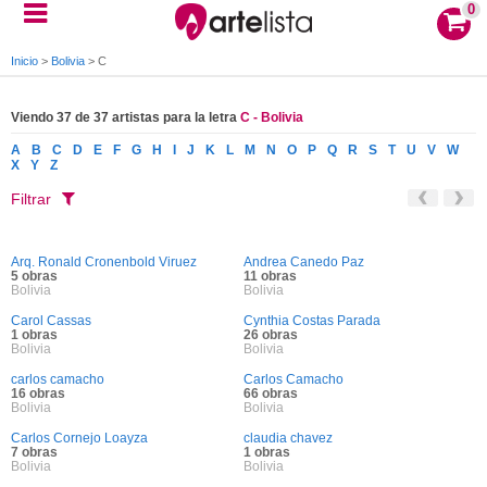
0
Inicio
>
Bolivia
>
C
Viendo 37 de 37 artistas para la letra
C - Bolivia
A
B
C
D
E
F
G
H
I
J
K
L
M
N
O
P
Q
R
S
T
U
V
W
X
Y
Z
Filtrar
Arq. Ronald Cronenbold Viruez
Andrea Canedo Paz
5 obras
11 obras
Bolivia
Bolivia
Carol Cassas
Cynthia Costas Parada
1 obras
26 obras
Bolivia
Bolivia
carlos camacho
Carlos Camacho
16 obras
66 obras
Bolivia
Bolivia
Carlos Cornejo Loayza
claudia chavez
7 obras
1 obras
Bolivia
Bolivia