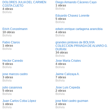
DOLORES JULIA DEL CARMEN
Diego Armando Cáceres Cayo
1 obras
COSTA CUETO
Bolivia
4 obras
Bolivia
Eduardo Chavez Lorente
5 obras
Bolivia
Erich Conzelmann
edwin enrique cartagena arancibia
10 obras
4 obras
Bolivia
Bolivia
Fabio Claros
grandes pintores de BOLIVIA
1 obras
COLECCION PRIVADA DE ALVARO G.
Bolivia
DURAN
34 obras
Bolivia
Hector Canedo
Jose Maria Criales
9 obras
4 obras
Bolivia
Bolivia
jose marcos castro
Jaime Calizaya A.
3 obras
7 obras
Bolivia
Bolivia
julio casanova
Jose Luis Cepeda
5 obras
2 obras
Bolivia
Bolivia
Juan Carlos Coba López
jose fidel castro guzman
1 obras
2 obras
Bolivia
Bolivia