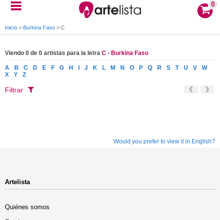
0
Inicio
>
Burkina Faso
>
C
Viendo 0 de 0 artistas para la letra
C - Burkina Faso
A
B
C
D
E
F
G
H
I
J
K
L
M
N
O
P
Q
R
S
T
U
V
W
X
Y
Z
Filtrar
Would you prefer to view it in English?
Artelista
Quiénes somos