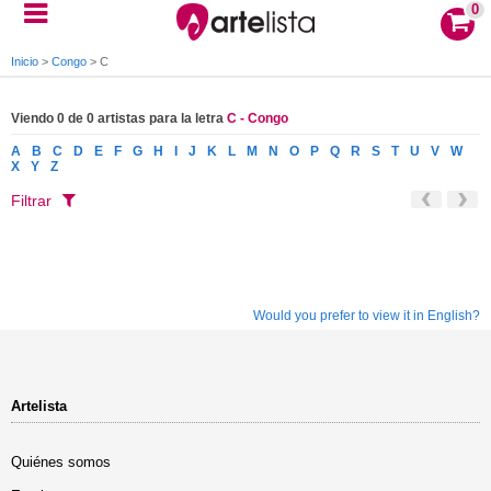
0
Inicio
>
Congo
>
C
Viendo 0 de 0 artistas para la letra
C - Congo
A
B
C
D
E
F
G
H
I
J
K
L
M
N
O
P
Q
R
S
T
U
V
W
X
Y
Z
Filtrar
Would you prefer to view it in English?
Artelista
Quiénes somos