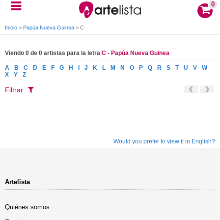
0
Inicio
>
Papúa Nueva Guinea
>
C
Viendo 0 de 0 artistas para la letra
C - Papúa Nueva Guinea
A
B
C
D
E
F
G
H
I
J
K
L
M
N
O
P
Q
R
S
T
U
V
W
X
Y
Z
Filtrar
Would you prefer to view it in English?
Artelista
Quiénes somos