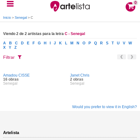
0
Inicio
>
Senegal
>
C
Viendo 2 de 2 artistas para la letra
C - Senegal
A
B
C
D
E
F
G
H
I
J
K
L
M
N
O
P
Q
R
S
T
U
V
W
X
Y
Z
Filtrar
Amadou CISSE
Janet Chris
16 obras
2 obras
Senegal
Senegal
Would you prefer to view it in English?
Artelista