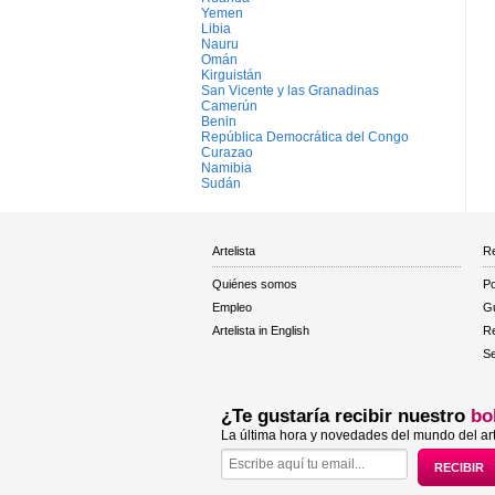
Yemen
Libia
Nauru
Omán
Kirguistán
San Vicente y las Granadinas
Camerún
Benin
República Democrática del Congo
Curazao
Namibia
Sudán
Artelista
Re
Quiénes somos
Po
Empleo
Gu
Artelista in English
R
Se
¿Te gustaría recibir nuestro
bo
La última hora y novedades del mundo del art