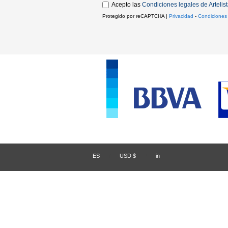
Acepto las
Condiciones legales de Artelis
Protegido por reCAPTCHA |
Privacidad
-
Condiciones
ES
/
USD $
/
in