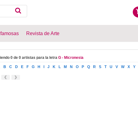
 famosas
Revista de Arte
iendo 0 de 0 artistas para la letra
G - Micronesia
A
B
C
D
E
F
G
H
I
J
K
L
M
N
O
P
Q
R
S
T
U
V
W
X
Y