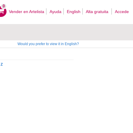
0
Vender en Artelista
Ayuda
English
Alta gratuita
Accede
Would you prefer to view it in English?
Z