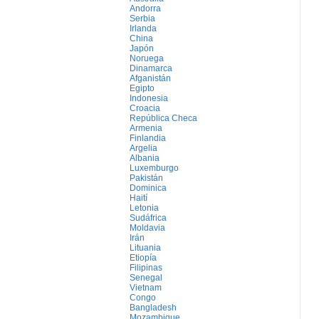
Andorra
Serbia
Irlanda
China
Japón
Noruega
Dinamarca
Afganistán
Egipto
Indonesia
Croacia
República Checa
Armenia
Finlandia
Argelia
Albania
Luxemburgo
Pakistán
Dominica
Haití
Letonia
Sudáfrica
Moldavia
Irán
Lituania
Etiopía
Filipinas
Senegal
Vietnam
Congo
Bangladesh
Mozambique