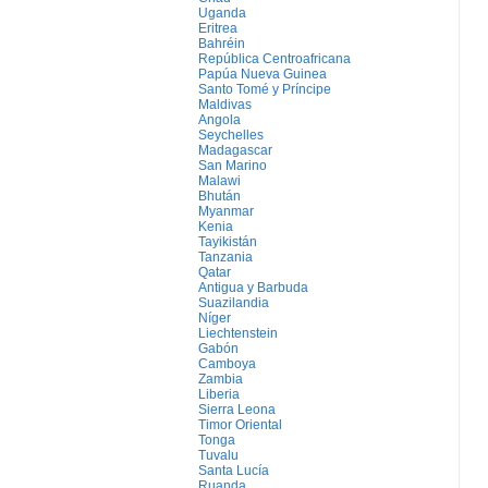
Uganda
Eritrea
Bahréin
República Centroafricana
Papúa Nueva Guinea
Santo Tomé y Príncipe
Maldivas
Angola
Seychelles
Madagascar
San Marino
Malawi
Bhután
Myanmar
Kenia
Tayikistán
Tanzania
Qatar
Antigua y Barbuda
Suazilandia
Níger
Liechtenstein
Gabón
Camboya
Zambia
Liberia
Sierra Leona
Timor Oriental
Tonga
Tuvalu
Santa Lucía
Ruanda