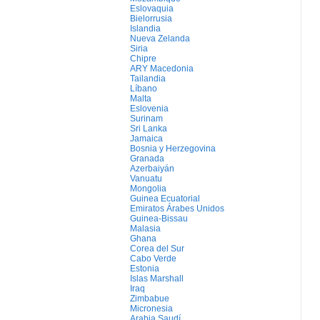
Eslovaquia
Bielorrusia
Islandia
Nueva Zelanda
Siria
Chipre
ARY Macedonia
Tailandia
Líbano
Malta
Eslovenia
Surinam
Sri Lanka
Jamaica
Bosnia y Herzegovina
Granada
Azerbaiyán
Vanuatu
Mongolia
Guinea Ecuatorial
Emiratos Árabes Unidos
Guinea-Bissau
Malasia
Ghana
Corea del Sur
Cabo Verde
Estonia
Islas Marshall
Iraq
Zimbabue
Micronesia
Arabia Saudí