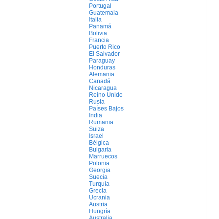
Portugal
Guatemala
Italia
Panamá
Bolivia
Francia
Puerto Rico
El Salvador
Paraguay
Honduras
Alemania
Canadá
Nicaragua
Reino Unido
Rusia
Países Bajos
India
Rumania
Suiza
Israel
Bélgica
Bulgaria
Marruecos
Polonia
Georgia
Suecia
Turquía
Grecia
Ucrania
Austria
Hungría
Australia