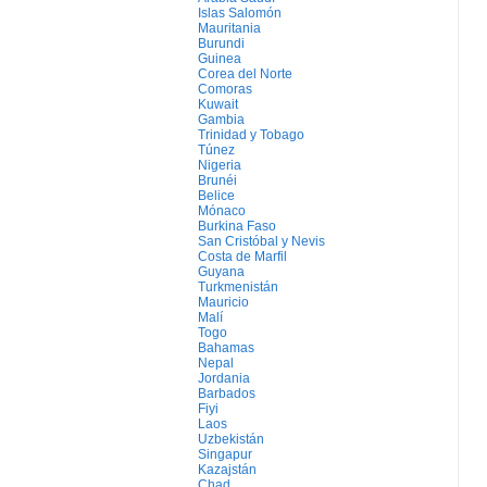
Islas Salomón
Mauritania
Burundi
Guinea
Corea del Norte
Comoras
Kuwait
Gambia
Trinidad y Tobago
Túnez
Nigeria
Brunéi
Belice
Mónaco
Burkina Faso
San Cristóbal y Nevis
Costa de Marfil
Guyana
Turkmenistán
Mauricio
Malí
Togo
Bahamas
Nepal
Jordania
Barbados
Fiyi
Laos
Uzbekistán
Singapur
Kazajstán
Chad