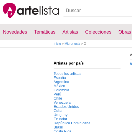
Novedades
Temáticas
Artistas
Colecciones
Obras
Inicio
>
Micronesia
>
G
V
Artistas por país
Todos los artistas
España
Argentina
México
Colombia
Perú
Chile
Venezuela
Estados Unidos
Cuba
Uruguay
Ecuador
República Dominicana
Brasil
Costa Rica