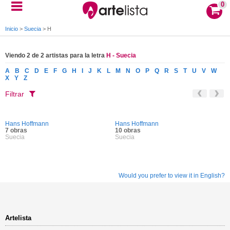
0
Inicio
>
Suecia
>
H
Viendo 2 de 2 artistas para la letra
H - Suecia
A
B
C
D
E
F
G
H
I
J
K
L
M
N
O
P
Q
R
S
T
U
V
W
X
Y
Z
Filtrar
Hans Hoffmann
Hans Hoffmann
7 obras
10 obras
Suecia
Suecia
Would you prefer to view it in English?
Artelista