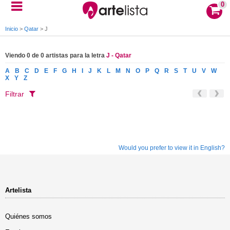
0
Inicio
>
Qatar
>
J
Viendo 0 de 0 artistas para la letra
J - Qatar
A
B
C
D
E
F
G
H
I
J
K
L
M
N
O
P
Q
R
S
T
U
V
W
X
Y
Z
Filtrar
Would you prefer to view it in English?
Artelista
Quiénes somos