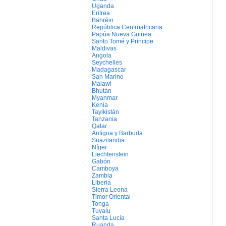
Uganda
Eritrea
Bahréin
República Centroafricana
Papúa Nueva Guinea
Santo Tomé y Príncipe
Maldivas
Angola
Seychelles
Madagascar
San Marino
Malawi
Bhután
Myanmar
Kenia
Tayikistán
Tanzania
Qatar
Antigua y Barbuda
Suazilandia
Níger
Liechtenstein
Gabón
Camboya
Zambia
Liberia
Sierra Leona
Timor Oriental
Tonga
Tuvalu
Santa Lucía
Ruanda