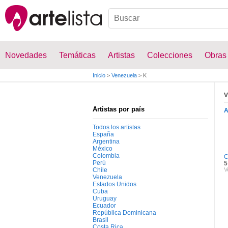
Novedades
Temáticas
Artistas
Colecciones
Obras
Inicio
>
Venezuela
>
K
V
Artistas por país
Todos los artistas
España
Argentina
México
Colombia
C
Perú
5
Chile
V
Venezuela
Estados Unidos
Cuba
Uruguay
Ecuador
República Dominicana
Brasil
Costa Rica