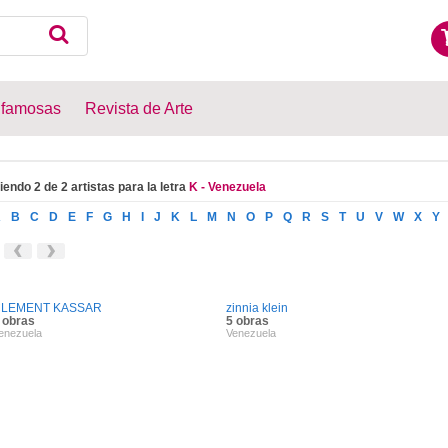
 famosas
Revista de Arte
iendo 2 de 2 artistas para la letra
K - Venezuela
A
B
C
D
E
F
G
H
I
J
K
L
M
N
O
P
Q
R
S
T
U
V
W
X
Y
LEMENT KASSAR
zinnia klein
 obras
5 obras
enezuela
Venezuela