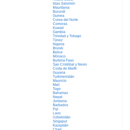
Islas Salomón
Mauritania
Burundi
Guinea
Corea del Norte
Comoras
Kuwait
Gambia
Trinidad y Tobago
Túnez
Nigeria
Brunéi
Belice
Mónaco
Burkina Faso
San Cristóbal y Nevis
Costa de Marfil
Guyana
Turkmenistán
Mauricio
Malí
Togo
Bahamas
Nepal
Jordania
Barbados
Fiyi
Laos
Uzbekistán
Singapur
Kazajstán
Chad