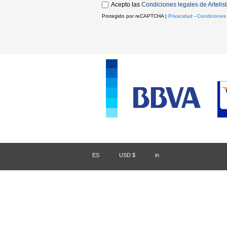
Acepto las
Condiciones legales de Artelis
Protegido por reCAPTCHA |
Privacidad
-
Condiciones
ES
/
USD $
/
in