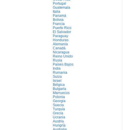
Portugal
Guatemala
Italia
Panamá
Bolivia
Francia
Puerto Rico
El Salvador
Paraguay
Honduras
Alemania
Canadá
Nicaragua
Reino Unido
Rusia
Países Bajos
India
Rumania
Suiza
Israel
Bélgica
Bulgaria
Marruecos
Polonia
Georgia
Suecia
Turquía
Grecia
Ucrania
Austria
Hungría
Australia