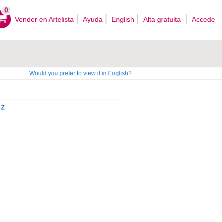
0
Vender en Artelista
Ayuda
English
Alta gratuita
Accede
Would you prefer to view it in English?
Z