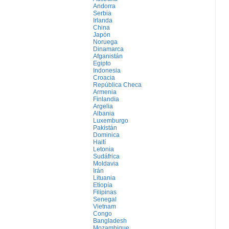
Andorra
Serbia
Irlanda
China
Japón
Noruega
Dinamarca
Afganistán
Egipto
Indonesia
Croacia
República Checa
Armenia
Finlandia
Argelia
Albania
Luxemburgo
Pakistán
Dominica
Haití
Letonia
Sudáfrica
Moldavia
Irán
Lituania
Etiopía
Filipinas
Senegal
Vietnam
Congo
Bangladesh
Mozambique