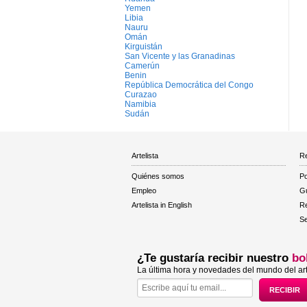
Yemen
Libia
Nauru
Omán
Kirguistán
San Vicente y las Granadinas
Camerún
Benin
República Democrática del Congo
Curazao
Namibia
Sudán
Artelista
Re
Quiénes somos
Po
Empleo
Gu
Artelista in English
R
Se
¿Te gustaría recibir nuestro
bo
La última hora y novedades del mundo del art