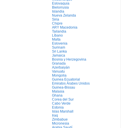
Eslovaquia
Bielorrusia
Islandia
Nueva Zelanda
Siria
Chipre
ARY Macedonia
Tailandia
Líbano
Malta
Eslovenia
Surinam
Sri Lanka
Jamaica
Bosnia y Herzegovina
Granada
Azerbaiyán
Vanuatu
Mongolia
Guinea Ecuatorial
Emiratos Árabes Unidos
Guinea-Bissau
Malasia
Ghana
Corea del Sur
Cabo Verde
Estonia
Islas Marshall
Iraq
Zimbabue
Micronesia
Arabia Saudí