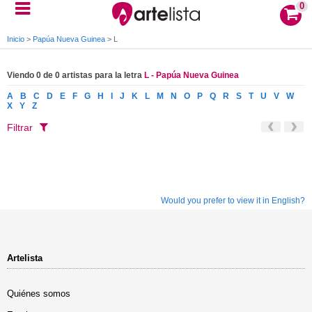
0
Inicio
>
Papúa Nueva Guinea
>
L
Viendo 0 de 0 artistas para la letra
L - Papúa Nueva Guinea
A
B
C
D
E
F
G
H
I
J
K
L
M
N
O
P
Q
R
S
T
U
V
W
X
Y
Z
Filtrar
Would you prefer to view it in English?
Artelista
Quiénes somos