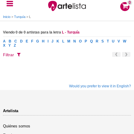
0
Inicio
>
Turquía
>
L
Viendo 0 de 0 artistas para la letra
L - Turquía
A
B
C
D
E
F
G
H
I
J
K
L
M
N
O
P
Q
R
S
T
U
V
W
X
Y
Z
Filtrar
Would you prefer to view it in English?
Artelista
Quiénes somos