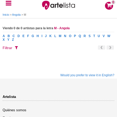
0
Inicio
>
Angola
>
M
Viendo 0 de 0 artistas para la letra
M - Angola
A
B
C
D
E
F
G
H
I
J
K
L
M
N
O
P
Q
R
S
T
U
V
W
X
Y
Z
Filtrar
Would you prefer to view it in English?
Artelista
Quiénes somos