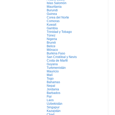
Islas Salomón
Mauritania
Burundi
Guinea
Corea del Norte
Comoras
Kuwait
Gambia
Trinidad y Tobago
Túnez
Nigeria
Brunéi
Belice
Mónaco
Burkina Faso
San Cristóbal y Nevis
Costa de Marfil
Guyana
Turkmenistán
Mauricio
Malí
Togo
Bahamas
Nepal
Jordania
Barbados
Fiyi
Laos
Uzbekistán
Singapur
Kazajstán
Chad