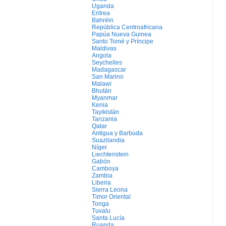
Uganda
Eritrea
Bahréin
República Centroafricana
Papúa Nueva Guinea
Santo Tomé y Príncipe
Maldivas
Angola
Seychelles
Madagascar
San Marino
Malawi
Bhután
Myanmar
Kenia
Tayikistán
Tanzania
Qatar
Antigua y Barbuda
Suazilandia
Níger
Liechtenstein
Gabón
Camboya
Zambia
Liberia
Sierra Leona
Timor Oriental
Tonga
Tuvalu
Santa Lucía
Ruanda