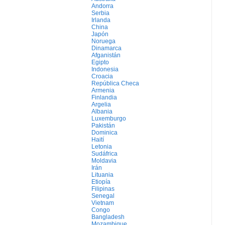
Andorra
Serbia
Irlanda
China
Japón
Noruega
Dinamarca
Afganistán
Egipto
Indonesia
Croacia
República Checa
Armenia
Finlandia
Argelia
Albania
Luxemburgo
Pakistán
Dominica
Haití
Letonia
Sudáfrica
Moldavia
Irán
Lituania
Etiopía
Filipinas
Senegal
Vietnam
Congo
Bangladesh
Mozambique