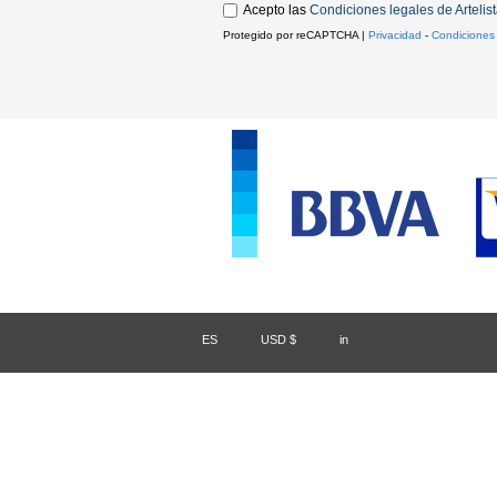
Acepto las
Condiciones legales de Artelis
Protegido por reCAPTCHA |
Privacidad
-
Condiciones
ES
/
USD $
/
in