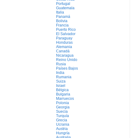
Portugal
Guatemala
Italia
Panamá
Bolivia
Francia
Puerto Rico
El Salvador
Paraguay
Honduras
Alemania
Canadá
Nicaragua
Reino Unido
Rusia
Países Bajos
India
Rumania
Suiza
Israel
Bélgica
Bulgaria
Marruecos
Polonia
Georgia
Suecia
Turquía
Grecia
Ucrania
Austria
Hungría
Australia