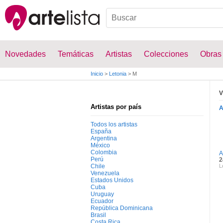
Novedades
Temáticas
Artistas
Colecciones
Obras
Inicio
>
Letonia
>
M
V
Artistas por país
Todos los artistas
España
Argentina
México
Colombia
A
Perú
2
Chile
L
Venezuela
Estados Unidos
Cuba
Uruguay
Ecuador
República Dominicana
Brasil
Costa Rica