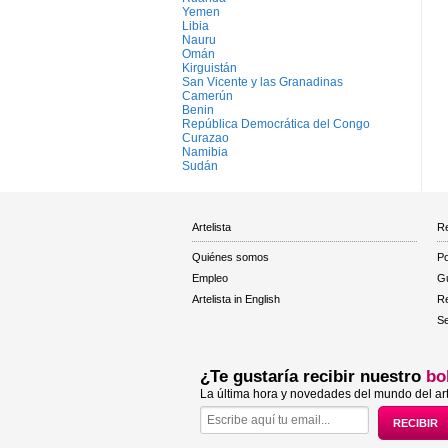
Yemen
Libia
Nauru
Omán
Kirguistán
San Vicente y las Granadinas
Camerún
Benin
República Democrática del Congo
Curazao
Namibia
Sudán
Artelista
Re
Quiénes somos
Po
Empleo
Gu
Artelista in English
R
Se
¿Te gustaría recibir nuestro
bo
La última hora y novedades del mundo del art