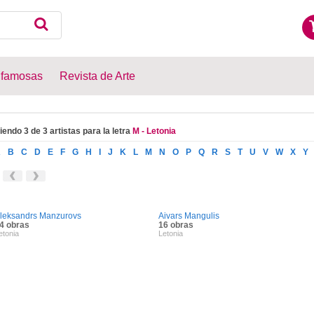
 famosas
Revista de Arte
iendo 3 de 3 artistas para la letra
M - Letonia
A
B
C
D
E
F
G
H
I
J
K
L
M
N
O
P
Q
R
S
T
U
V
W
X
Y
leksandrs Manzurovs
Aivars Mangulis
4 obras
16 obras
etonia
Letonia