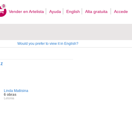
0
Vender en Artelista
Ayuda
English
Alta gratuita
Accede
Would you prefer to view it in English?
Z
Linda Matiisina
6 obras
Letonia