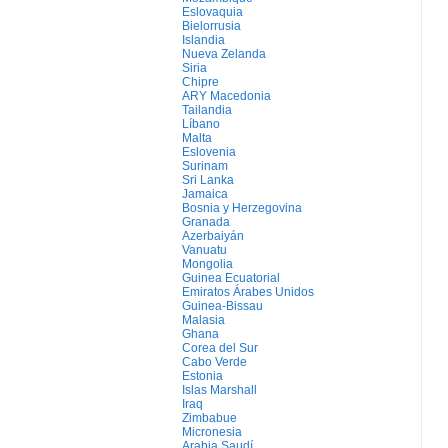
Eslovaquia
Bielorrusia
Islandia
Nueva Zelanda
Siria
Chipre
ARY Macedonia
Tailandia
Líbano
Malta
Eslovenia
Surinam
Sri Lanka
Jamaica
Bosnia y Herzegovina
Granada
Azerbaiyán
Vanuatu
Mongolia
Guinea Ecuatorial
Emiratos Árabes Unidos
Guinea-Bissau
Malasia
Ghana
Corea del Sur
Cabo Verde
Estonia
Islas Marshall
Iraq
Zimbabue
Micronesia
Arabia Saudí