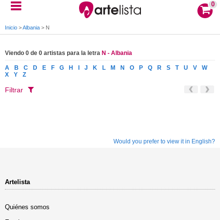
0
Inicio
>
Albania
>
N
Viendo 0 de 0 artistas para la letra
N - Albania
A
B
C
D
E
F
G
H
I
J
K
L
M
N
O
P
Q
R
S
T
U
V
W
X
Y
Z
Filtrar
Would you prefer to view it in English?
Artelista
Quiénes somos