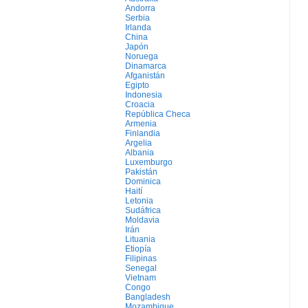
Andorra
Serbia
Irlanda
China
Japón
Noruega
Dinamarca
Afganistán
Egipto
Indonesia
Croacia
República Checa
Armenia
Finlandia
Argelia
Albania
Luxemburgo
Pakistán
Dominica
Haití
Letonia
Sudáfrica
Moldavia
Irán
Lituania
Etiopía
Filipinas
Senegal
Vietnam
Congo
Bangladesh
Mozambique