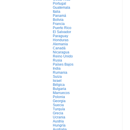
Portugal
Guatemala
Italia
Panamá
Bolivia
Francia
Puerto Rico
El Salvador
Paraguay
Honduras
Alemania
Canadá
Nicaragua
Reino Unido
Rusia
Países Bajos
India
Rumania
Suiza
Israel
Bélgica
Bulgaria
Marruecos
Polonia
Georgia
Suecia
Turquía
Grecia
Ucrania
Austria
Hungría
Australia