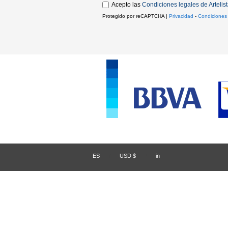
Acepto las
Condiciones legales de Artelis
Protegido por reCAPTCHA |
Privacidad
-
Condiciones
ES
/
USD $
/
in