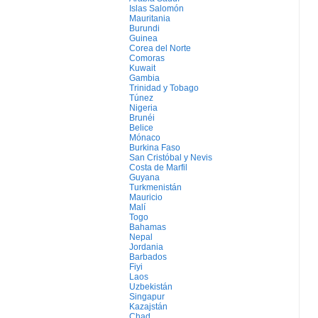
Islas Salomón
Mauritania
Burundi
Guinea
Corea del Norte
Comoras
Kuwait
Gambia
Trinidad y Tobago
Túnez
Nigeria
Brunéi
Belice
Mónaco
Burkina Faso
San Cristóbal y Nevis
Costa de Marfil
Guyana
Turkmenistán
Mauricio
Malí
Togo
Bahamas
Nepal
Jordania
Barbados
Fiyi
Laos
Uzbekistán
Singapur
Kazajstán
Chad