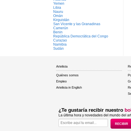
Yemen
Libia
Nauru
Omán
Kirguistán
San Vicente y las Granadinas
Camerún
Benin
República Democrática del Congo
Curazao
Namibia
Sudán
Artelista
Re
Quiénes somos
Po
Empleo
Gu
Artelista in English
R
Se
¿Te gustaría recibir nuestro
bo
La última hora y novedades del mundo del art