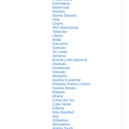
Eslovaquia
Bielorrusia
Islandia
Nueva Zelanda
Siria
Chipre
ARY Macedonia
Tailandia
Líbano
Malta
Eslovenia
Surinam
Sri Lanka
Jamaica
Bosnia y Herzegovina
Granada
Azerbaiyán
Vanuatu
Mongolia
Guinea Ecuatorial
Emiratos Árabes Unidos
Guinea-Bissau
Malasia
Ghana
Corea del Sur
Cabo Verde
Estonia
Islas Marshall
Iraq
Zimbabue
Micronesia
Arabia Saudí