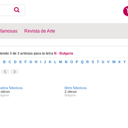
 famosas
Revista de Arte
iendo 3 de 3 artistas para la letra
N - Bulgaria
A
B
C
D
E
F
G
H
I
J
K
L
M
N
O
P
Q
R
S
T
U
V
W
X
Y
alina Nikolova
Mimi Nikolova
 obras
2 obras
ulgaria
Bulgaria