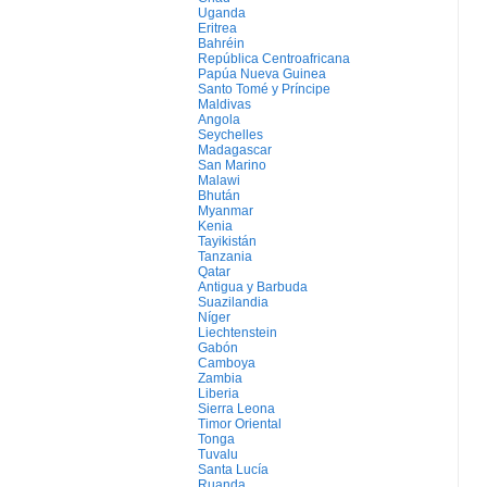
Uganda
Eritrea
Bahréin
República Centroafricana
Papúa Nueva Guinea
Santo Tomé y Príncipe
Maldivas
Angola
Seychelles
Madagascar
San Marino
Malawi
Bhután
Myanmar
Kenia
Tayikistán
Tanzania
Qatar
Antigua y Barbuda
Suazilandia
Níger
Liechtenstein
Gabón
Camboya
Zambia
Liberia
Sierra Leona
Timor Oriental
Tonga
Tuvalu
Santa Lucía
Ruanda