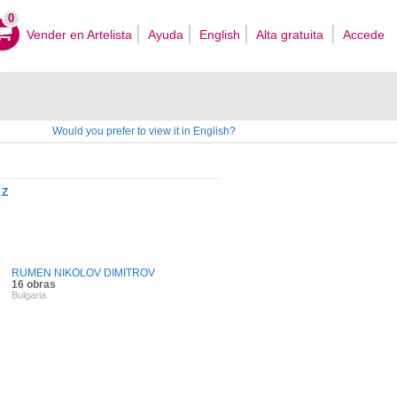
0
Vender en Artelista
Ayuda
English
Alta gratuita
Accede
Would you prefer to view it in English?
Z
RUMEN NIKOLOV DIMITROV
16 obras
Bulgaria