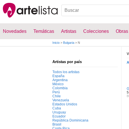
Novedades
Temáticas
Artistas
Colecciones
Obras
Inicio
>
Bulgaria
>
N
V
Artistas por país
Todos los artistas
España
Argentina
México
Colombia
G
Perú
5
Chile
B
Venezuela
Estados Unidos
Cuba
Uruguay
Ecuador
República Dominicana
Brasil
Costa Rica