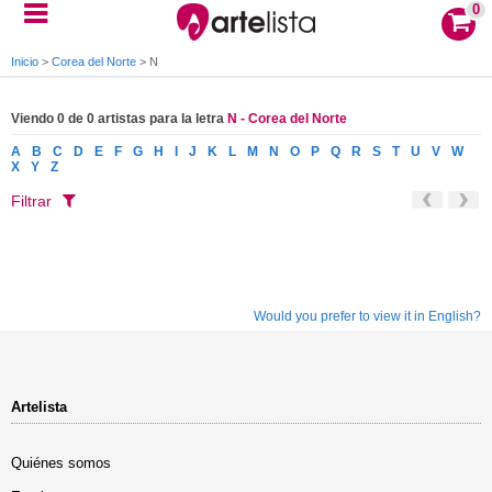
0
Inicio
>
Corea del Norte
>
N
Viendo 0 de 0 artistas para la letra
N - Corea del Norte
A
B
C
D
E
F
G
H
I
J
K
L
M
N
O
P
Q
R
S
T
U
V
W
X
Y
Z
Filtrar
Would you prefer to view it in English?
Artelista
Quiénes somos