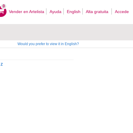
0
Vender en Artelista
Ayuda
English
Alta gratuita
Accede
Would you prefer to view it in English?
Z