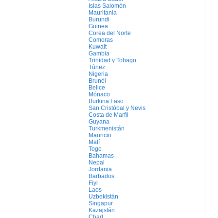
Islas Salomón
Mauritania
Burundi
Guinea
Corea del Norte
Comoras
Kuwait
Gambia
Trinidad y Tobago
Túnez
Nigeria
Brunéi
Belice
Mónaco
Burkina Faso
San Cristóbal y Nevis
Costa de Marfil
Guyana
Turkmenistán
Mauricio
Malí
Togo
Bahamas
Nepal
Jordania
Barbados
Fiyi
Laos
Uzbekistán
Singapur
Kazajstán
Chad