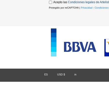
Acepto las
Condiciones legales de Artelis
Protegido por reCAPTCHA |
Privacidad
-
Condiciones
ES
/
USD $
/
in