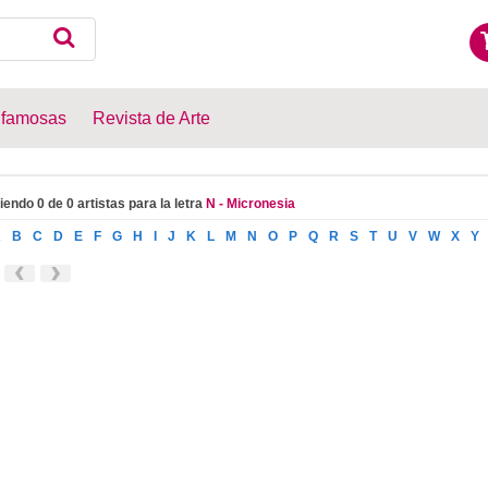
 famosas
Revista de Arte
iendo 0 de 0 artistas para la letra
N - Micronesia
A
B
C
D
E
F
G
H
I
J
K
L
M
N
O
P
Q
R
S
T
U
V
W
X
Y