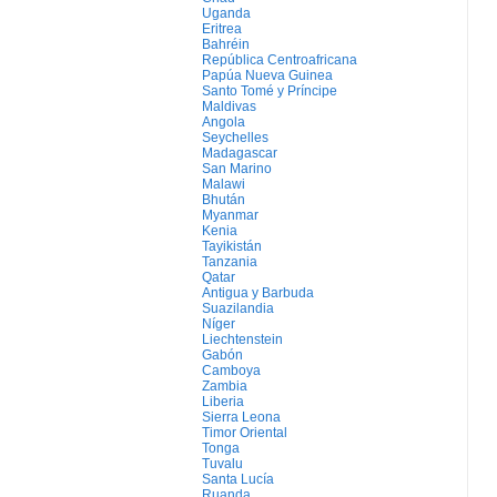
Uganda
Eritrea
Bahréin
República Centroafricana
Papúa Nueva Guinea
Santo Tomé y Príncipe
Maldivas
Angola
Seychelles
Madagascar
San Marino
Malawi
Bhután
Myanmar
Kenia
Tayikistán
Tanzania
Qatar
Antigua y Barbuda
Suazilandia
Níger
Liechtenstein
Gabón
Camboya
Zambia
Liberia
Sierra Leona
Timor Oriental
Tonga
Tuvalu
Santa Lucía
Ruanda