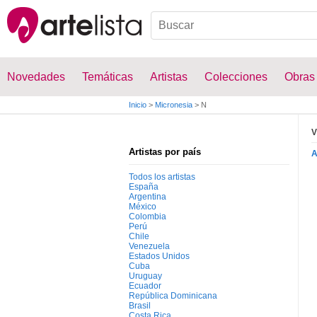
Novedades
Temáticas
Artistas
Colecciones
Obras
Inicio
>
Micronesia
>
N
V
Artistas por país
Todos los artistas
España
Argentina
México
Colombia
Perú
Chile
Venezuela
Estados Unidos
Cuba
Uruguay
Ecuador
República Dominicana
Brasil
Costa Rica