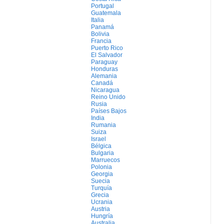
Portugal
Guatemala
Italia
Panamá
Bolivia
Francia
Puerto Rico
El Salvador
Paraguay
Honduras
Alemania
Canadá
Nicaragua
Reino Unido
Rusia
Países Bajos
India
Rumania
Suiza
Israel
Bélgica
Bulgaria
Marruecos
Polonia
Georgia
Suecia
Turquía
Grecia
Ucrania
Austria
Hungría
Australia