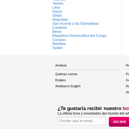
Yemen
Libia
Nauru
Omán
Kirguistán
San Vicente y las Granadinas
Camerún
Benin
República Democrática del Congo
Curazao
Namibia
Sudán
Artelista
Re
Quiénes somos
Po
Empleo
Gu
Artelista in English
R
Se
¿Te gustaría recibir nuestro
bo
La última hora y novedades del mundo del art