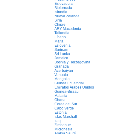
Eslovaquia
Bielorrusia
Islandia
Nueva Zelanda
Siria
Chipre
ARY Macedonia
Tailandia
Líbano
Malta
Eslovenia
Surinam
Sri Lanka
Jamaica
Bosnia y Herzegovina
Granada
Azerbaiyán
Vanuatu
Mongolia
Guinea Ecuatorial
Emiratos Árabes Unidos
Guinea-Bissau
Malasia
Ghana
Corea del Sur
Cabo Verde
Estonia
Islas Marshall
Iraq
Zimbabue
Micronesia
Arabia Saudí