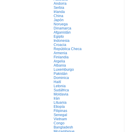
Andorra
Serbia
Irlanda
China
Japón
Noruega
Dinamarca
Afganistán
Egipto
Indonesia
Croacia
República Checa
Armenia
Finlandia
Argelia
Albania
Luxemburgo
Pakistán
Dominica
Haití
Letonia
Sudáfrica
Moldavia
Irán
Lituania
Etiopía
Filipinas
Senegal
Vietnam
Congo
Bangladesh
Mozambique