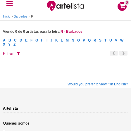
0
Inicio
>
Barbados
>
R
Viendo 0 de 0 artistas para la letra
R - Barbados
A
B
C
D
E
F
G
H
I
J
K
L
M
N
O
P
Q
R
S
T
U
V
W
X
Y
Z
Filtrar
Would you prefer to view it in English?
Artelista
Quiénes somos