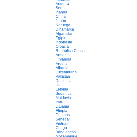
Andorra
Serbia
Irlanda
China
Japón
Noruega
Dinamarca
Afganistán
Egipto
Indonesia
Croacia
República Checa
Armenia
Finlandia
Argelia
Albania
Luxemburgo
Pakistán
Dominica
Haití
Letonia
Sudáfrica
Moldavia
Irán
Lituania
Etiopía
Filipinas
Senegal
Vietnam
Congo
Bangladesh
Mozambique