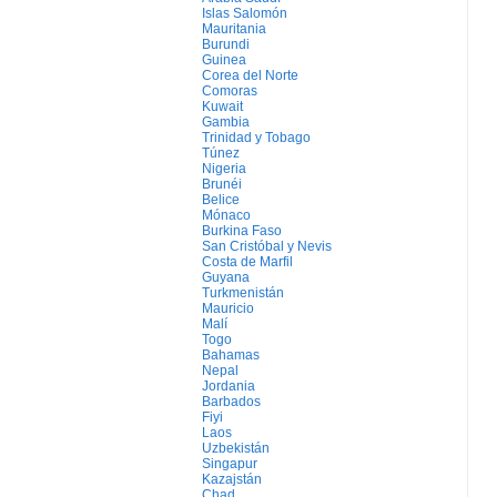
Islas Salomón
Mauritania
Burundi
Guinea
Corea del Norte
Comoras
Kuwait
Gambia
Trinidad y Tobago
Túnez
Nigeria
Brunéi
Belice
Mónaco
Burkina Faso
San Cristóbal y Nevis
Costa de Marfil
Guyana
Turkmenistán
Mauricio
Malí
Togo
Bahamas
Nepal
Jordania
Barbados
Fiyi
Laos
Uzbekistán
Singapur
Kazajstán
Chad