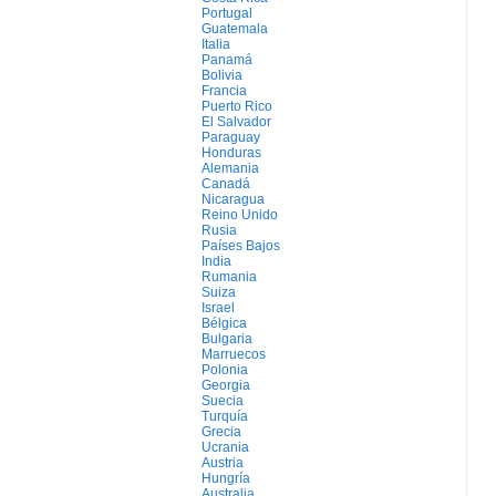
Portugal
Guatemala
Italia
Panamá
Bolivia
Francia
Puerto Rico
El Salvador
Paraguay
Honduras
Alemania
Canadá
Nicaragua
Reino Unido
Rusia
Países Bajos
India
Rumania
Suiza
Israel
Bélgica
Bulgaria
Marruecos
Polonia
Georgia
Suecia
Turquía
Grecia
Ucrania
Austria
Hungría
Australia