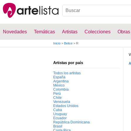
Novedades
Temáticas
Artistas
Colecciones
Obras
Inicio
>
Belice
>
R
V
Artistas por país
Todos los artistas
España
Argentina
México
Colombia
Perú
Chile
Venezuela
Estados Unidos
Cuba
Uruguay
Ecuador
República Dominicana
Brasil
Costa Rica