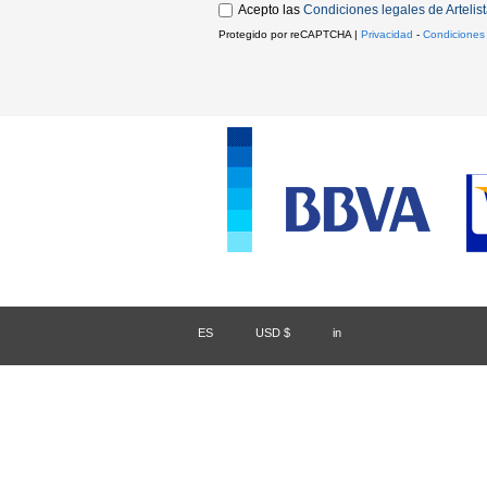
Acepto las
Condiciones legales de Artelis
Protegido por reCAPTCHA |
Privacidad
-
Condiciones
ES
/
USD $
/
in