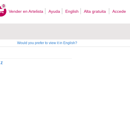
0
Vender en Artelista
Ayuda
English
Alta gratuita
Accede
Would you prefer to view it in English?
Z