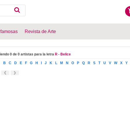
 famosas
Revista de Arte
iendo 0 de 0 artistas para la letra
R - Belice
A
B
C
D
E
F
G
H
I
J
K
L
M
N
O
P
Q
R
S
T
U
V
W
X
Y