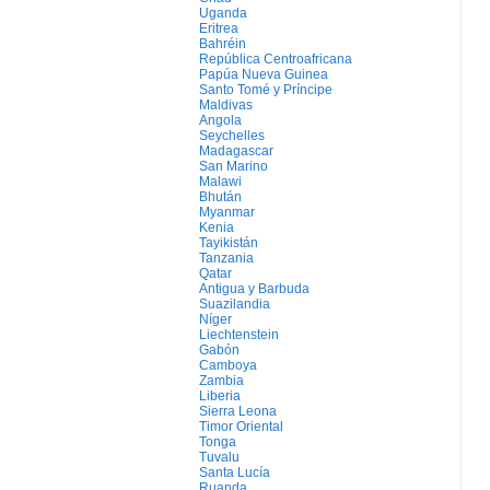
Uganda
Eritrea
Bahréin
República Centroafricana
Papúa Nueva Guinea
Santo Tomé y Príncipe
Maldivas
Angola
Seychelles
Madagascar
San Marino
Malawi
Bhután
Myanmar
Kenia
Tayikistán
Tanzania
Qatar
Antigua y Barbuda
Suazilandia
Níger
Liechtenstein
Gabón
Camboya
Zambia
Liberia
Sierra Leona
Timor Oriental
Tonga
Tuvalu
Santa Lucía
Ruanda