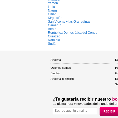
Yemen
Libia
Nauru
Omán
Kirguistán
San Vicente y las Granadinas
Camerún
Benin
República Democrática del Congo
Curazao
Namibia
Sudán
Artelista
Re
Quiénes somos
Po
Empleo
Gu
Artelista in English
R
Se
¿Te gustaría recibir nuestro
bo
La última hora y novedades del mundo del art