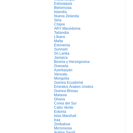
Eslovaquia
Bielorrusia
Islandia
Nueva Zelanda
Siria
Chipre
ARY Macedonia
Tailandia
Líbano
Malta
Eslovenia
Surinam
Sri Lanka
Jamaica
Bosnia y Herzegovina
Granada
Azerbaiyán
Vanuatu
Mongolia
Guinea Ecuatorial
Emiratos Árabes Unidos
Guinea-Bissau
Malasia
Ghana
Corea del Sur
Cabo Verde
Estonia
Islas Marshall
Iraq
Zimbabue
Micronesia
Arabia Saudí