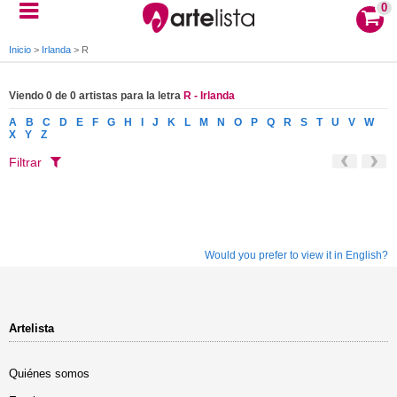
0
Inicio
>
Irlanda
>
R
Viendo 0 de 0 artistas para la letra
R - Irlanda
A
B
C
D
E
F
G
H
I
J
K
L
M
N
O
P
Q
R
S
T
U
V
W
X
Y
Z
Filtrar
Would you prefer to view it in English?
Artelista
Quiénes somos