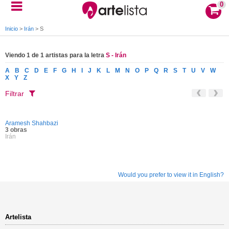
0
Inicio
>
Irán
>
S
Viendo 1 de 1 artistas para la letra
S - Irán
A
B
C
D
E
F
G
H
I
J
K
L
M
N
O
P
Q
R
S
T
U
V
W
X
Y
Z
Filtrar
Aramesh Shahbazi
3 obras
Irán
Would you prefer to view it in English?
Artelista