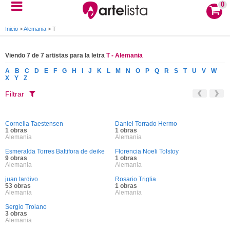
0
Inicio
>
Alemania
>
T
Viendo 7 de 7 artistas para la letra
T - Alemania
A
B
C
D
E
F
G
H
I
J
K
L
M
N
O
P
Q
R
S
T
U
V
W
X
Y
Z
Filtrar
Cornelia Taestensen
Daniel Torrado Hermo
1 obras
1 obras
Alemania
Alemania
Esmeralda Torres Battifora de deike
Florencia Noeli Tolstoy
9 obras
1 obras
Alemania
Alemania
juan tardivo
Rosario Triglia
53 obras
1 obras
Alemania
Alemania
Sergio Troiano
3 obras
Alemania