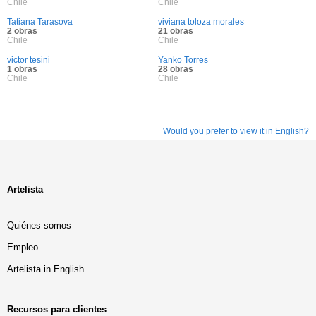
Chile
Chile
Tatiana Tarasova
viviana toloza morales
2 obras
21 obras
Chile
Chile
victor tesini
Yanko Torres
1 obras
28 obras
Chile
Chile
Would you prefer to view it in English?
Artelista
Quiénes somos
Empleo
Artelista in English
Recursos para clientes