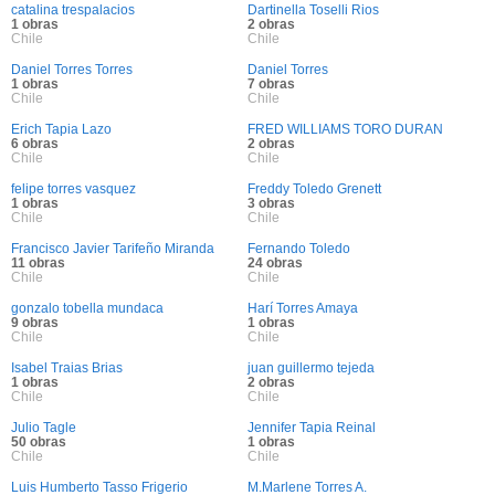
catalina trespalacios
Dartinella Toselli Rios
1 obras
2 obras
Chile
Chile
Daniel Torres Torres
Daniel Torres
1 obras
7 obras
Chile
Chile
Erich Tapia Lazo
FRED WILLIAMS TORO DURAN
6 obras
2 obras
Chile
Chile
felipe torres vasquez
Freddy Toledo Grenett
1 obras
3 obras
Chile
Chile
Francisco Javier Tarifeño Miranda
Fernando Toledo
11 obras
24 obras
Chile
Chile
gonzalo tobella mundaca
Harí Torres Amaya
9 obras
1 obras
Chile
Chile
Isabel Traias Brias
juan guillermo tejeda
1 obras
2 obras
Chile
Chile
Julio Tagle
Jennifer Tapia Reinal
50 obras
1 obras
Chile
Chile
Luis Humberto Tasso Frigerio
M.Marlene Torres A.