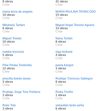
8 obras
41 obras
Chile
Chile
maria terza de angelis
MARIA PAULINA TRONCOSO
10 obras
15 obras
Chile
Chile
Mikahela Tartaro
Miguel Angel Tenorio Aguero
6 obras
33 obras
Chile
Chile
Miguel Toledo
Nana Tonkin
10 obras
8 obras
Chile
Chile
natalia troncoso
olga trollund
5 obras
4 obras
Chile
Chile
Pilar Piluka Tordesilla
paola trangol
12 obras
3 obras
Chile
Chile
priscilla toledo duran
Rodrigo Troncoso Gallegos
2 obras
8 obras
Chile
Chile
Rodrigo Jorge Toro Pohlenz
Rivka Triviño
3 obras
1 obras
Chile
Chile
Rials Toto
sebastián terán peña
3 obras
6 obras