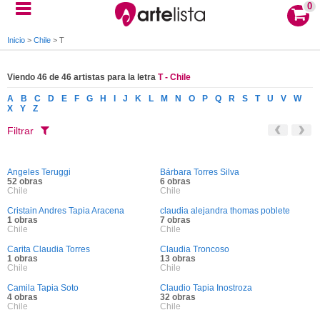
0
Inicio
>
Chile
>
T
Viendo 46 de 46 artistas para la letra
T - Chile
A
B
C
D
E
F
G
H
I
J
K
L
M
N
O
P
Q
R
S
T
U
V
W
X
Y
Z
Filtrar
Angeles Teruggi
Bárbara Torres Silva
52 obras
6 obras
Chile
Chile
Cristain Andres Tapia Aracena
claudia alejandra thomas poblete
1 obras
7 obras
Chile
Chile
Carita Claudia Torres
Claudia Troncoso
1 obras
13 obras
Chile
Chile
Camila Tapia Soto
Claudio Tapia Inostroza
4 obras
32 obras
Chile
Chile