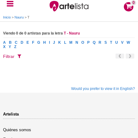
0
Inicio
>
Nauru
>
T
Viendo 0 de 0 artistas para la letra
T - Nauru
A
B
C
D
E
F
G
H
I
J
K
L
M
N
O
P
Q
R
S
T
U
V
W
X
Y
Z
Filtrar
Would you prefer to view it in English?
Artelista
Quiénes somos