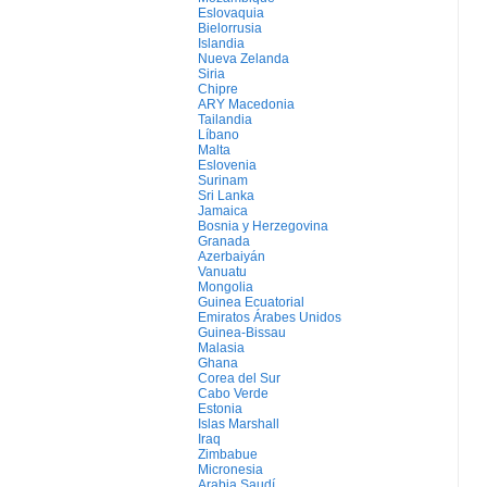
Eslovaquia
Bielorrusia
Islandia
Nueva Zelanda
Siria
Chipre
ARY Macedonia
Tailandia
Líbano
Malta
Eslovenia
Surinam
Sri Lanka
Jamaica
Bosnia y Herzegovina
Granada
Azerbaiyán
Vanuatu
Mongolia
Guinea Ecuatorial
Emiratos Árabes Unidos
Guinea-Bissau
Malasia
Ghana
Corea del Sur
Cabo Verde
Estonia
Islas Marshall
Iraq
Zimbabue
Micronesia
Arabia Saudí