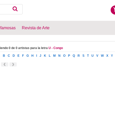
 famosas
Revista de Arte
iendo 0 de 0 artistas para la letra
U - Congo
A
B
C
D
E
F
G
H
I
J
K
L
M
N
O
P
Q
R
S
T
U
V
W
X
Y