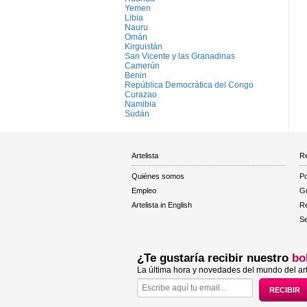
Yemen
Libia
Nauru
Omán
Kirguistán
San Vicente y las Granadinas
Camerún
Benin
República Democrática del Congo
Curazao
Namibia
Sudán
Artelista
Re
Quiénes somos
Po
Empleo
Gu
Artelista in English
R
Se
¿Te gustaría recibir nuestro
bo
La última hora y novedades del mundo del art