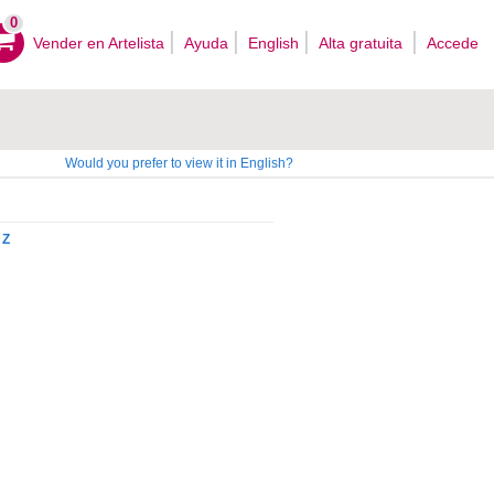
0
Vender en Artelista
Ayuda
English
Alta gratuita
Accede
Would you prefer to view it in English?
Z