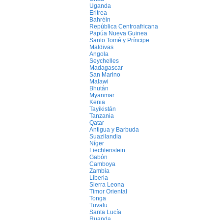
Uganda
Eritrea
Bahréin
República Centroafricana
Papúa Nueva Guinea
Santo Tomé y Príncipe
Maldivas
Angola
Seychelles
Madagascar
San Marino
Malawi
Bhután
Myanmar
Kenia
Tayikistán
Tanzania
Qatar
Antigua y Barbuda
Suazilandia
Níger
Liechtenstein
Gabón
Camboya
Zambia
Liberia
Sierra Leona
Timor Oriental
Tonga
Tuvalu
Santa Lucía
Ruanda