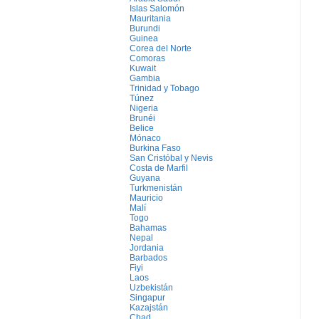
Islas Salomón
Mauritania
Burundi
Guinea
Corea del Norte
Comoras
Kuwait
Gambia
Trinidad y Tobago
Túnez
Nigeria
Brunéi
Belice
Mónaco
Burkina Faso
San Cristóbal y Nevis
Costa de Marfil
Guyana
Turkmenistán
Mauricio
Malí
Togo
Bahamas
Nepal
Jordania
Barbados
Fiyi
Laos
Uzbekistán
Singapur
Kazajstán
Chad