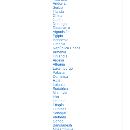
Andorra
Serbia
Irlanda
China
Japón
Noruega
Dinamarca
Afganistán
Egipto
Indonesia
Croacia
República Checa
Armenia
Finlandia
Argelia
Albania
Luxemburgo
Pakistán
Dominica
Haití
Letonia
Sudáfrica
Moldavia
Irán
Lituania
Etiopía
Filipinas
Senegal
Vietnam
Congo
Bangladesh
Mozambique