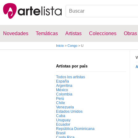
Novedades
Temáticas
Artistas
Colecciones
Obras
Inicio
>
Congo
>
U
V
Artistas por país
Todos los artistas
España
Argentina
México
Colombia
Perú
Chile
Venezuela
Estados Unidos
Cuba
Uruguay
Ecuador
República Dominicana
Brasil
Costa Rica