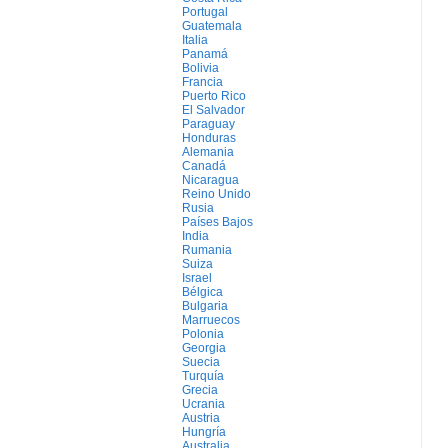
Portugal
Guatemala
Italia
Panamá
Bolivia
Francia
Puerto Rico
El Salvador
Paraguay
Honduras
Alemania
Canadá
Nicaragua
Reino Unido
Rusia
Países Bajos
India
Rumania
Suiza
Israel
Bélgica
Bulgaria
Marruecos
Polonia
Georgia
Suecia
Turquía
Grecia
Ucrania
Austria
Hungría
Australia