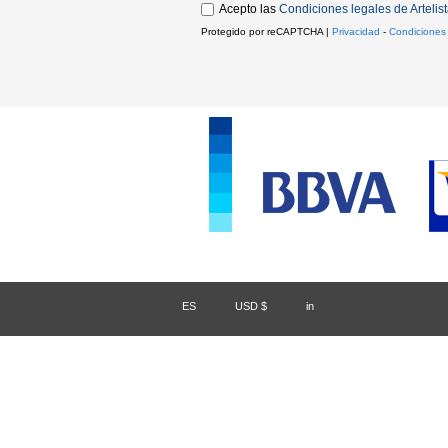
Acepto las
Condiciones legales de Artelis
Protegido por reCAPTCHA |
Privacidad
-
Condiciones
ES
/
USD $
/
in