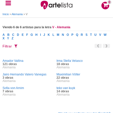
0
Inicio
>
Alemania
>
V
Viendo 6 de 6 artistas para la letra
V - Alemania
A
B
C
D
E
F
G
H
I
J
K
L
M
N
O
P
Q
R
S
T
U
V
W
X
Y
Z
Filtrar
Amador Vallina
Irma Stella Velasco
121 obras
18 obras
Alemania
Alemania
Jairo Hernando Valero Vanegas
Maximilian Völter
3 obras
22 obras
Alemania
Alemania
Sofia von Arnim
teko van kuyk
7 obras
14 obras
Alemania
Alemania