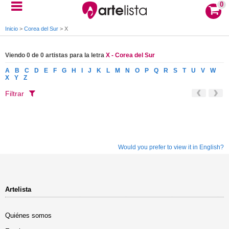
0
Inicio
>
Corea del Sur
>
X
Viendo 0 de 0 artistas para la letra
X - Corea del Sur
A
B
C
D
E
F
G
H
I
J
K
L
M
N
O
P
Q
R
S
T
U
V
W
X
Y
Z
Filtrar
Would you prefer to view it in English?
Artelista
Quiénes somos