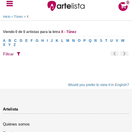
0
Inicio
>
Túnez
>
X
Viendo 0 de 0 artistas para la letra
X - Túnez
A
B
C
D
E
F
G
H
I
J
K
L
M
N
O
P
Q
R
S
T
U
V
W
X
Y
Z
Filtrar
Would you prefer to view it in English?
Artelista
Quiénes somos