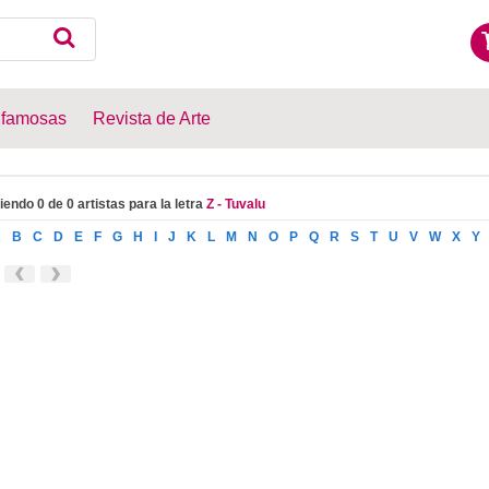
 famosas
Revista de Arte
iendo 0 de 0 artistas para la letra
Z - Tuvalu
A
B
C
D
E
F
G
H
I
J
K
L
M
N
O
P
Q
R
S
T
U
V
W
X
Y