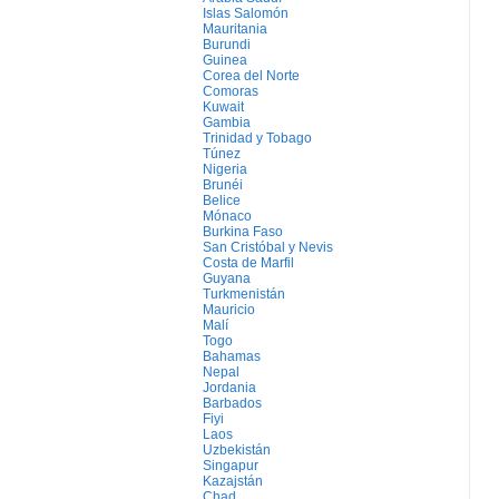
Islas Salomón
Mauritania
Burundi
Guinea
Corea del Norte
Comoras
Kuwait
Gambia
Trinidad y Tobago
Túnez
Nigeria
Brunéi
Belice
Mónaco
Burkina Faso
San Cristóbal y Nevis
Costa de Marfil
Guyana
Turkmenistán
Mauricio
Malí
Togo
Bahamas
Nepal
Jordania
Barbados
Fiyi
Laos
Uzbekistán
Singapur
Kazajstán
Chad