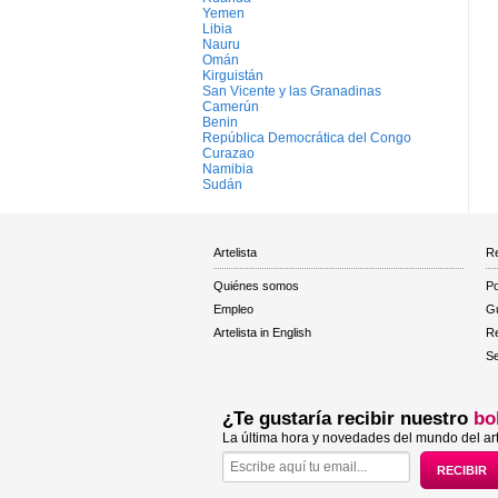
Yemen
Libia
Nauru
Omán
Kirguistán
San Vicente y las Granadinas
Camerún
Benin
República Democrática del Congo
Curazao
Namibia
Sudán
Artelista
Re
Quiénes somos
Po
Empleo
Gu
Artelista in English
R
Se
¿Te gustaría recibir nuestro
bo
La última hora y novedades del mundo del art