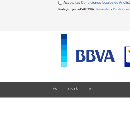
Acepto las
Condiciones legales de Artelis
Protegido por reCAPTCHA |
Privacidad
-
Condiciones
ES
/
USD $
/
in