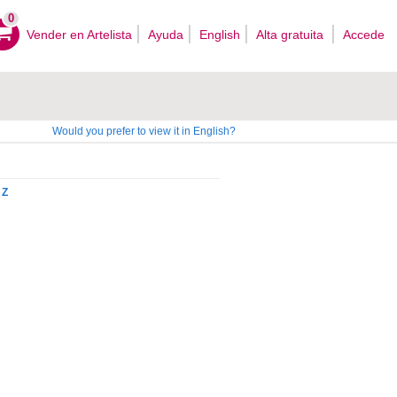
0
Vender en Artelista
Ayuda
English
Alta gratuita
Accede
Would you prefer to view it in English?
Z