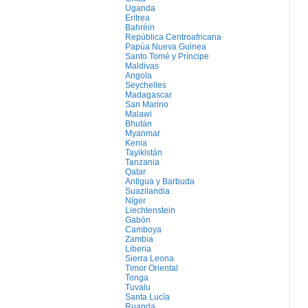
Uganda
Eritrea
Bahréin
República Centroafricana
Papúa Nueva Guinea
Santo Tomé y Príncipe
Maldivas
Angola
Seychelles
Madagascar
San Marino
Malawi
Bhután
Myanmar
Kenia
Tayikistán
Tanzania
Qatar
Antigua y Barbuda
Suazilandia
Níger
Liechtenstein
Gabón
Camboya
Zambia
Liberia
Sierra Leona
Timor Oriental
Tonga
Tuvalu
Santa Lucía
Ruanda