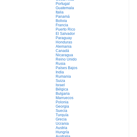
Portugal
Guatemala
Italia
Panamá
Bolivia
Francia
Puerto Rico
El Salvador
Paraguay
Honduras
Alemania
Canadá
Nicaragua
Reino Unido
Rusia
Países Bajos
India
Rumania
Suiza
Israel
Bélgica
Bulgaria
Marruecos
Polonia
Georgia
Suecia
Turquía
Grecia
Ucrania
Austria
Hungría
Australia