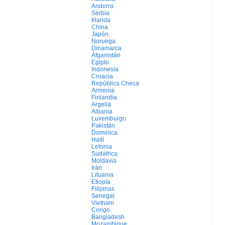
Andorra
Serbia
Irlanda
China
Japón
Noruega
Dinamarca
Afganistán
Egipto
Indonesia
Croacia
República Checa
Armenia
Finlandia
Argelia
Albania
Luxemburgo
Pakistán
Dominica
Haití
Letonia
Sudáfrica
Moldavia
Irán
Lituania
Etiopía
Filipinas
Senegal
Vietnam
Congo
Bangladesh
Mozambique