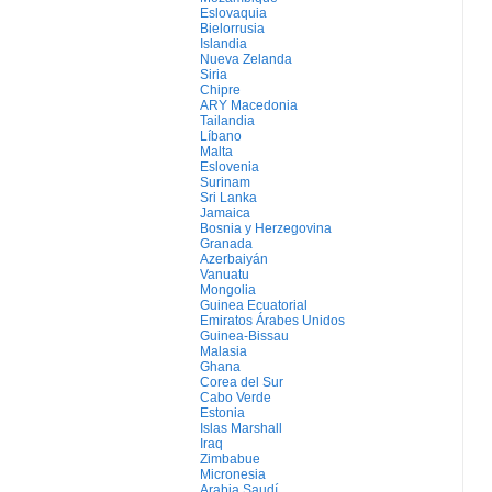
Eslovaquia
Bielorrusia
Islandia
Nueva Zelanda
Siria
Chipre
ARY Macedonia
Tailandia
Líbano
Malta
Eslovenia
Surinam
Sri Lanka
Jamaica
Bosnia y Herzegovina
Granada
Azerbaiyán
Vanuatu
Mongolia
Guinea Ecuatorial
Emiratos Árabes Unidos
Guinea-Bissau
Malasia
Ghana
Corea del Sur
Cabo Verde
Estonia
Islas Marshall
Iraq
Zimbabue
Micronesia
Arabia Saudí