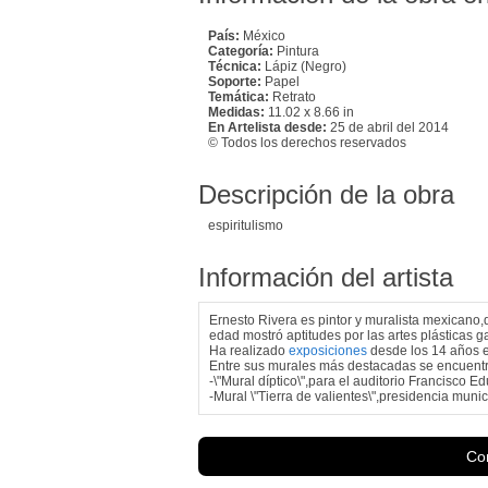
País:
México
Categoría:
Pintura
Técnica:
Lápiz (Negro)
Soporte:
Papel
Temática:
Retrato
Medidas:
11.02 x 8.66 in
En Artelista desde:
25 de abril del 2014
© Todos los derechos reservados
Descripción de la obra
espiritulismo
Información del artista
Ernesto Rivera es pintor y muralista mexica
edad mostró aptitudes por las artes plásticas
Ha realizado
exposiciones
desde los 14 años en 
Entre sus murales más destacadas se encuent
-\"Mural díptico\",para el auditorio Francisco 
-Mural \"Tierra de valientes\",presidencia munic
Con