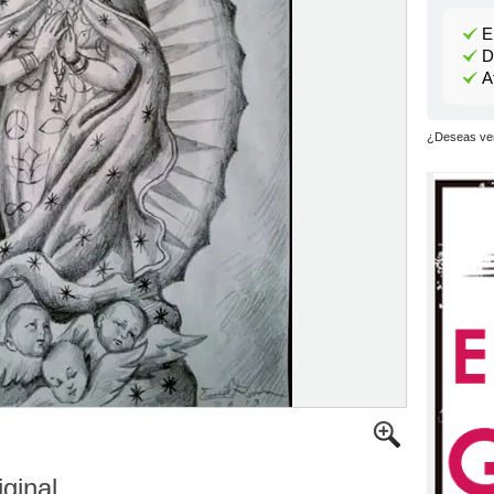
E
D
A
¿Deseas ver
iginal