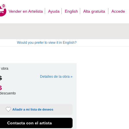
0
Vender en Artelista
Ayuda
English
Alta gratuita
Accede
Would you prefer to view it in English?
 obra
$
Detalles de la obra »
$
descuento
Añadir a mi lista de deseos
Contacta con el artista