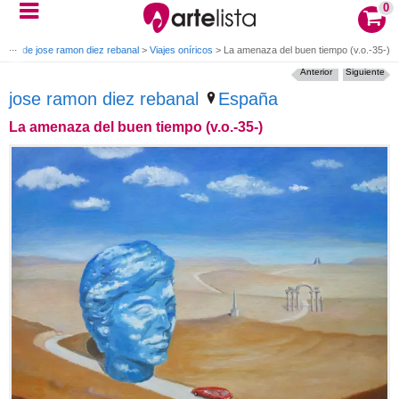
0
bras de jose ramon diez rebanal
>
Viajes oníricos
>
La amenaza del buen tiempo (v.o.-35-)
Anterior
Siguiente
jose ramon diez rebanal
España
La amenaza del buen tiempo (v.o.-35-)