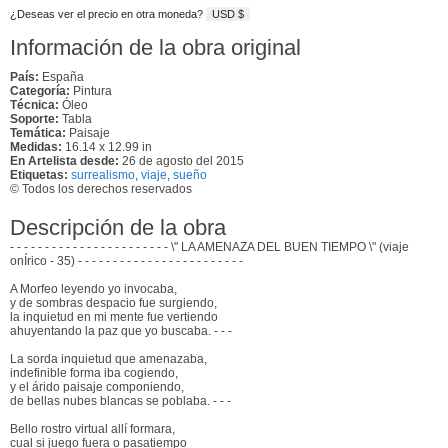
¿Deseas ver el precio en otra moneda?
USD $
Información de la obra original
País:
España
Categoría:
Pintura
Técnica:
Óleo
Soporte:
Tabla
Temática:
Paisaje
Medidas:
16.14 x 12.99 in
En Artelista desde:
26 de agosto del 2015
Etiquetas:
surrealismo
,
viaje
,
sueño
© Todos los derechos reservados
Descripción de la obra
- - - - - - - - - - - - - - - - - - - - - - - \" LA AMENAZA DEL BUEN TIEMPO \" (viaje
onÍrico - 35) - - - - - - - - - - - - - - - - - - - - - - - -
A Morfeo leyendo yo invocaba,
y de sombras despacio fue surgiendo,
la inquietud en mi mente fue vertiendo
ahuyentando la paz que yo buscaba. - - -
La sorda inquietud que amenazaba,
indefinible forma iba cogiendo,
y el árido paisaje componiendo,
de bellas nubes blancas se poblaba. - - -
Bello rostro virtual allí formara,
cual si juego fuera o pasatiempo