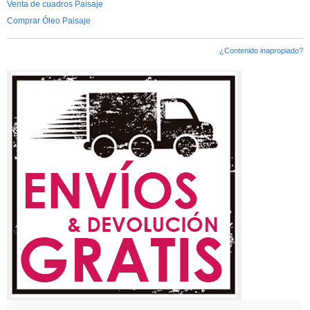
Venta de cuadros Paisaje
Comprar Óleo Paisaje
¿Contenido inapropiado?