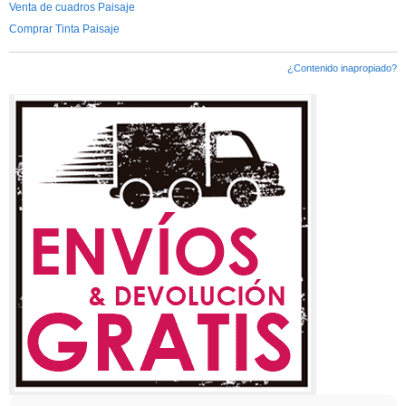
Venta de cuadros Paisaje
Comprar Tinta Paisaje
¿Contenido inapropiado?