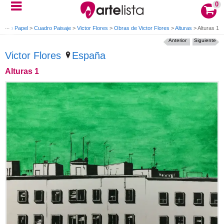
0
uadro Papel
>
Cuadro Paisaje
>
Victor Flores
>
Obras de Victor Flores
>
Alturas
>
Alturas 1
Anterior
Siguiente
Victor Flores
España
Alturas 1