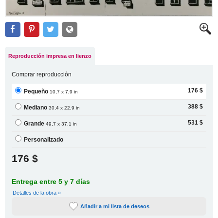
Reproducción impresa en lienzo
Comprar reproducción
176 $
Pequeño
10,7 x 7,9 in
388 $
Mediano
30,4 x 22,9 in
531 $
Grande
49,7 x 37,1 in
Personalizado
176 $
Entrega entre 5 y 7 días
Detalles de la obra »
Añadir a mi lista de deseos