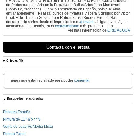
CRIS ACQUA Artista Nace en Italia (Cesena, Pcia.Forli). Cursa estudios
de Profesorado de Arte en la Escuela de Bellas Artes Juan Mantovani
(Santa Fe, Argentina). Tiene su residencia en España, país que ama
entrañablemente. Realiza cursos de “Pintura Visceral”, dirigido por Víctor
Chab y de “Pintura Gestual” por Rubén Borre (Buenos Aires). Ha
desarrollado series desde el impresionismo
abstracto
al figurativo mágico,
incursionando además, en el
expresionismo
más profundo. En...
Ver más información de
CRIS ACQUA
Contacta con el artista
Críticas (0)
Tienes que estar registrado para poder
comentar
Busquedas relacionadas
Pintores España
Pintura de 117 a 577 $
Venta de cuadros Media Mixta
Pintura Papel