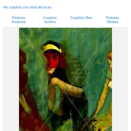
Ver cuadros con otras técnicas
Pinturas
Cuadros
Cuadros Óleo
Pinturas
Acuarela
Acrílico
Vitrales