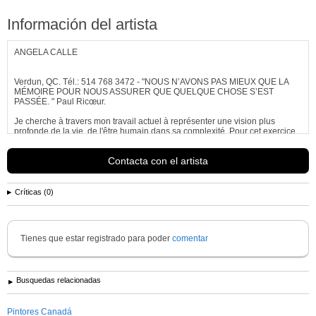
Información del artista
ANGELA CALLE
Verdun, QC. Tél.: 514 768 3472 - "NOUS N’AVONS PAS MIEUX QUE LA
MÉMOIRE POUR NOUS ASSURER QUE QUELQUE CHOSE S’EST
PASSÉE. " Paul Ricœur.
Je cherche à travers mon travail actuel à représenter une vision plus
profonde de la vie, de l'être humain dans sa complexité. Pour cet exercice
je me prévaux d'outils plastiques et symboliques, qui, en dépit d’avoir été
transformés par l’art, continuent à confirmer mon dessein; la couleur et la
Contacta con el artista
figuration...
Ver más información de
Angela Calle Guerra
Críticas (0)
Tienes que estar registrado para poder
comentar
Busquedas relacionadas
Pintores Canadá