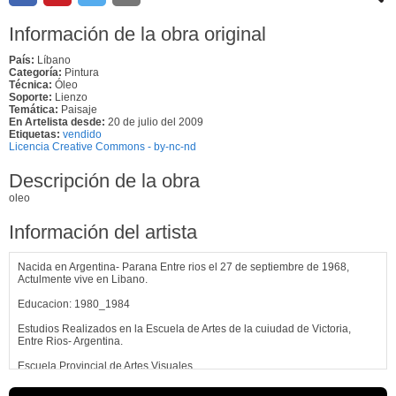
Información de la obra original
País:
Líbano
Categoría:
Pintura
Técnica:
Óleo
Soporte:
Lienzo
Temática:
Paisaje
En Artelista desde:
20 de julio del 2009
Etiquetas:
vendido
Licencia Creative Commons - by-nc-nd
Descripción de la obra
oleo
Información del artista
Nacida en Argentina- Parana Entre rios el 27 de septiembre de 1968,
Actulmente vive en Libano.
Educacion: 1980_1984
Estudios Realizados en la Escuela de Artes de la cuiudad de Victoria,
Entre Rios- Argentina.
Escuela Provincial de Artes Visuales.
Carrera: Maestra en Artes Visuales_ Especialidad "Dibujo y Grabado"