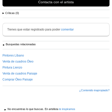
Contacta con el artista
Vigente por el decreto numero: 1331/66
Idioma: Espanol (lengua natal)
Críticas (0)
Diversidad Operador de PC (Word, Exel,...
Ver más información de
gabriela alejandra garbezza de Tanios
Tienes que estar registrado para poder
comentar
Busquedas relacionadas
Pintores Líbano
Venta de cuadros Óleo
Pintura Lienzo
Venta de cuadros Paisaje
Comprar Óleo Paisaje
¿Contenido inapropiado?
No encuentras lo que buscas. En artelista
te inspiramos