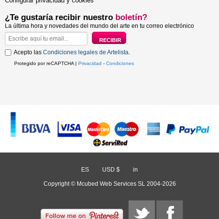
Configurar privacidad y cookies
¿Te gustaría recibir nuestro
boletín?
La última hora y novedades del mundo del arte en tu correo electrónico
Acepto las
Condiciones legales de Artelista
.
Protegido por reCAPTCHA |
Privacidad
-
Condiciones
ES
/
USD $
/
in
Copyright © Mcubed Web Services SL 2004-2026