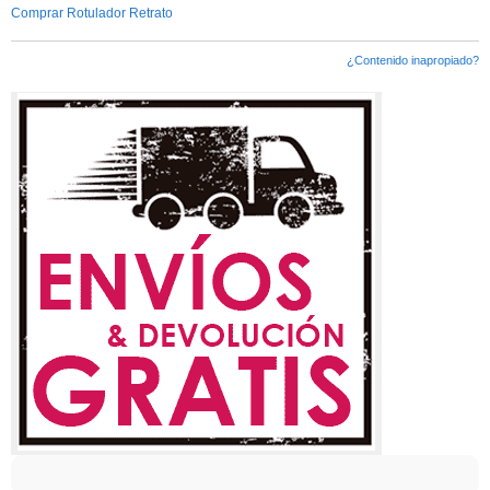
Comprar Rotulador Retrato
¿Contenido inapropiado?