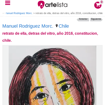
0
to
>
Manuel Rodriguez Morc.
>
retrato de ella, detras del vitro, año 2016, constitucion, chile.
Anterior
Siguiente
Manuel Rodriguez Morc.
Chile
retrato de ella, detras del vitro, año 2016, constitucion,
chile.