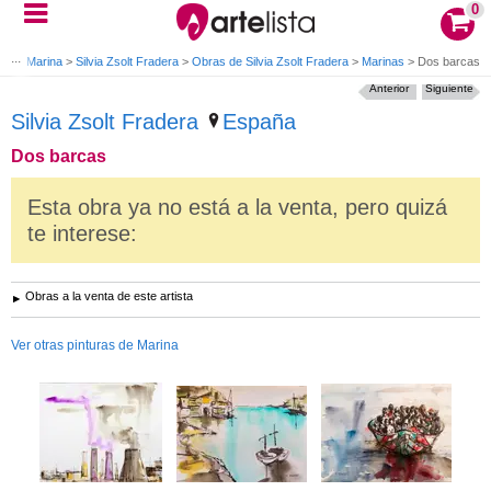
0
ntura Marina
>
Silvia Zsolt Fradera
>
Obras de Silvia Zsolt Fradera
>
Marinas
>
Dos barcas
Anterior
Siguiente
Silvia Zsolt Fradera
España
Dos barcas
Esta obra ya no está a la venta, pero quizá
te interese:
Obras a la venta de este artista
Ver otras pinturas de Marina