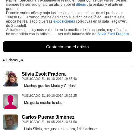
Nací en Barcelona y actualmente resido en Sant Quirze del Vallès. Desde
siempre he sentido una gran afición por el
dibujo
, la pintura y el arte en
general.
Durante varios años y bajo las inestimables directrices de mi profesora
Teresa Gili Ferrando, me he dedicado a la técnica del óleo. Durante esta
época he realizado diversas
exposiciones
colectivas en la sala Traç d\'Art,
de Sabadell.
Actualmente estoy más volcada en la práctica de la acuarela, cuya técnica
he aprendido con la artista...
Ver más información de
Silvia Zsolt Fradera
Contacta con el artista
Críticas (3)
Silvia Zsolt Fradera
PUBLICADO EL
10-10-2014 19:36:40
Muchas gracias Marta y Carlos!
PUBLICADO EL
10-10-2014 18:22:25
Me gusta mucho tu obra
Carlos Puente Jiménez
PUBLICADO EL
19-05-2013 13:31:50
Hola Silvia, me gusta esta obra, felicitaciones.