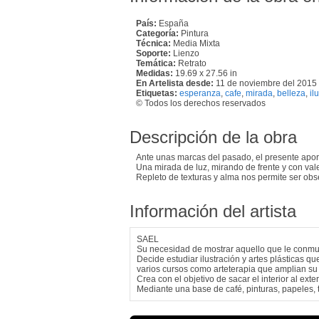
País:
España
Categoría:
Pintura
Técnica:
Media Mixta
Soporte:
Lienzo
Temática:
Retrato
Medidas:
19.69 x 27.56 in
En Artelista desde:
11 de noviembre del 2015
Etiquetas:
esperanza
,
cafe
,
mirada
,
belleza
,
il
© Todos los derechos reservados
Descripción de la obra
Ante unas marcas del pasado, el presente aport
Una mirada de luz, mirando de frente y con vale
Repleto de texturas y alma nos permite ser obs
Información del artista
SAEL
Su necesidad de mostrar aquello que le conmueve
Decide estudiar ilustración y artes plásticas q
varios cursos como arteterapia que amplian su
Crea con el objetivo de sacar el interior al exter
Mediante una base de café, pinturas, papeles, te