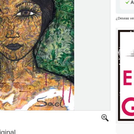
A
¿Deseas ver
iginal