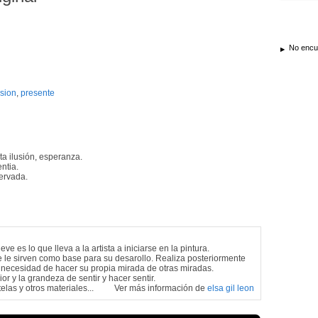
No encue
usion
,
presente
a ilusión, esperanza.
ntia.
ervada.
 es lo que lleva a la artista a iniciarse en la pintura.
ue le sirven como base para su desarollo. Realiza posteriormente
 necesidad de hacer su propia mirada de otras miradas.
ior y la grandeza de sentir y hacer sentir.
las y otros materiales...
Ver más información de
elsa gil leon