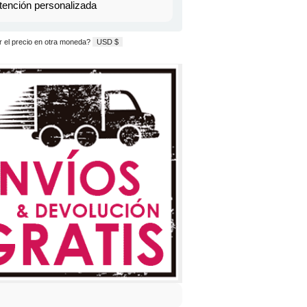
tención personalizada
 el precio en otra moneda?
USD $