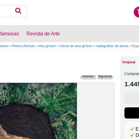
 famosas
Revista de Arte
Lienzo
>
Pintura Retrato
>
elsa gil leon
>
Obras de elsa gil leon
>
radiografías de almas
>
Espe
Original
Comprar
Anterior
Siguiente
1.44
E
D