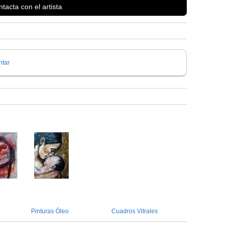
tacta con el artista
tar
Pinturas Óleo
Cuadros Vitrales