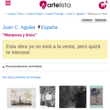
0
arte
>
Cuadro Tinta
>
Cuadro Papel
>
Cuadro Paisaje
>
Juan C. Aguilar
>
"Mariposa y lirios"
Anterior
Siguiente
Juan C. Aguilar
España
"Mariposa y lirios"
Esta obra ya no está a la venta, pero quizá
te interese:
Recomendaciones de Artelista
Ver otras pinturas de Paisaje