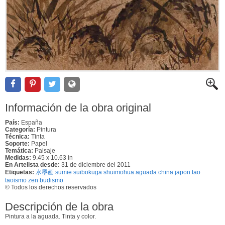
Información de la obra original
País:
España
Categoría:
Pintura
Técnica:
Tinta
Soporte:
Papel
Temática:
Paisaje
Medidas:
9.45 x 10.63 in
En Artelista desde:
31 de diciembre del 2011
Etiquetas:
水墨画 sumie suibokuga shuimohua aguada china japon tao
taoismo zen budismo
© Todos los derechos reservados
Descripción de la obra
Pintura a la aguada. Tinta y color.