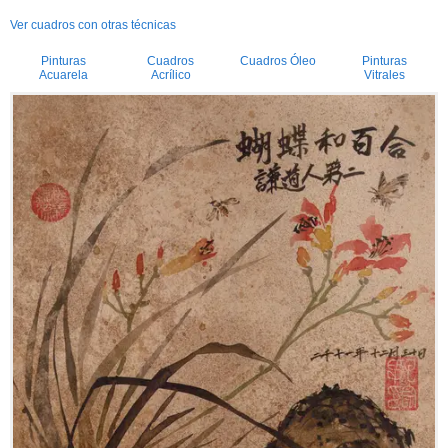
Ver cuadros con otras técnicas
Pinturas
Cuadros
Cuadros Óleo
Pinturas
Acuarela
Acrílico
Vitrales