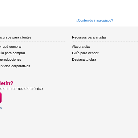
¿Contenido inapropiado?
cursos para clientes
Recursos para artistas
r qué comprar
Alta gratuita
ía para comprar
Guía para vender
eproducciones
Destaca tu obra
rvicios corporativos
letín?
e en tu correo electrónico
ta
.