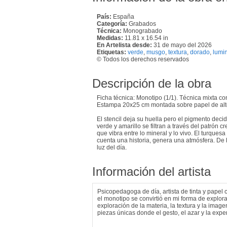
País:
España
Categoría:
Grabados
Técnica:
Monograbado
Medidas:
11.81 x 16.54 in
En Artelista desde:
31 de mayo del 2026
Etiquetas:
verde
,
musgo
,
textura
,
dorado
,
lumi
© Todos los derechos reservados
Descripción de la obra
Ficha técnica: Monotipo (1/1). Técnica mixta co
Estampa 20x25 cm montada sobre papel de alt
El stencil deja su huella pero el pigmento deci
verde y amarillo se filtran a través del patrón
que vibra entre lo mineral y lo vivo. El turques
cuenta una historia, genera una atmósfera. De
luz del día.
Información del artista
Psicopedagoga de día, artista de tinta y papel
el monotipo se convirtió en mi forma de explor
exploración de la materia, la textura y la ima
piezas únicas donde el gesto, el azar y la expe