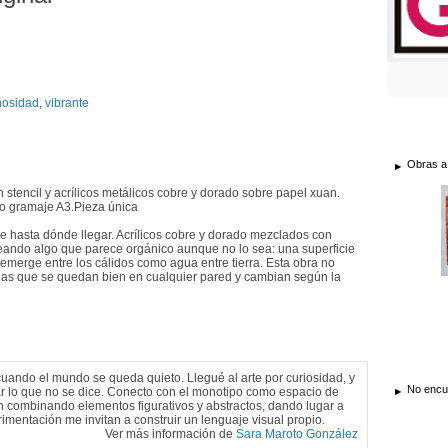
nosidad
,
vibrante
Obras a
n stencil y acrílicos metálicos cobre y dorado sobre papel xuan.
o gramaje A3.Pieza única
de hasta dónde llegar. Acrílicos cobre y dorado mezclados con
 creando algo que parece orgánico aunque no lo sea: una superficie
a emerge entre los cálidos como agua entre tierra. Esta obra no
 las que se quedan bien en cualquier pared y cambian según la
 cuando el mundo se queda quieto. Llegué al arte por curiosidad, y
No encue
ar lo que no se dice. Conecto con el monotipo como espacio de
gen combinando elementos figurativos y abstractos, dando lugar a
rimentación me invitan a construir un lenguaje visual propio.
Ver más información de
Sara Maroto González