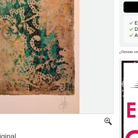
E
D
A
¿Deseas ver
iginal