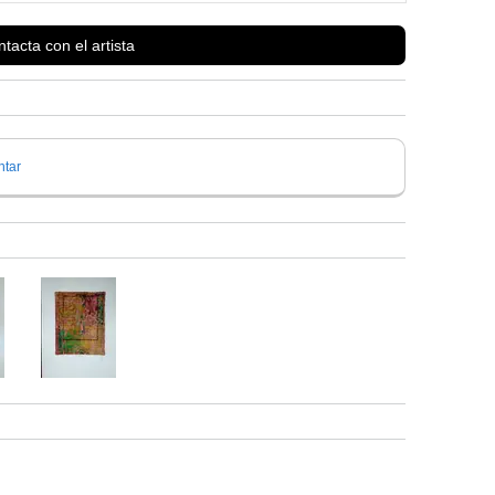
tacta con el artista
tar