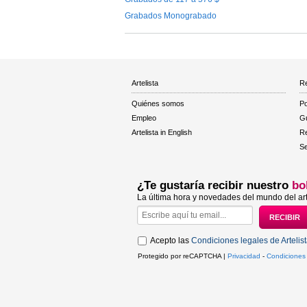
Grabados Monograbado
Artelista
Re
Quiénes somos
Po
Empleo
Gu
Artelista in English
R
Se
¿Te gustaría recibir nuestro
bo
La última hora y novedades del mundo del art
Acepto las
Condiciones legales de Artelis
Protegido por reCAPTCHA |
Privacidad
-
Condiciones