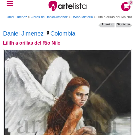
0
s
>
Daniel Jimenez
>
Obras de Daniel Jimenez
>
Divino Misterio
>
Lilith a orillas del Rio Nilo
Anterior
Siguiente
Daniel Jimenez
Colombia
Lilith a orillas del Rio Nilo