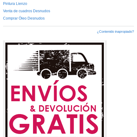
Pintura Lienzo
Venta de cuadros Desnudos
Comprar Óleo Desnudos
¿Contenido inapropiado?