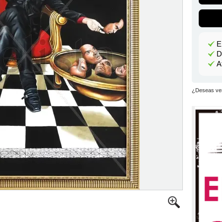
E
D
A
¿Deseas ver