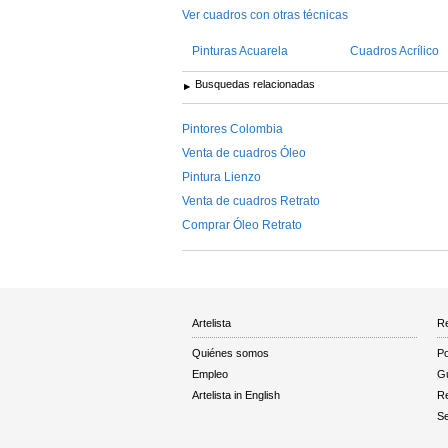
Ver cuadros con otras técnicas
Pinturas Acuarela
Cuadros Acrílico
Busquedas relacionadas
Pintores Colombia
Venta de cuadros Óleo
Pintura Lienzo
Venta de cuadros Retrato
Comprar Óleo Retrato
Artelista
Re
Quiénes somos
Po
Empleo
Gu
Artelista in English
R
Se