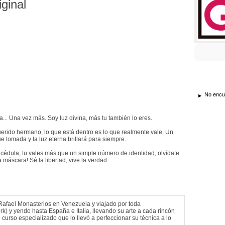
iginal
No encue
... Una vez más. Soy luz divina, más tu también lo eres.
erido hermano, lo que está dentro es lo que realmente vale. Un
e tomada y la luz eterna brillará para siempre.
a cédula, tu vales más que un simple número de identidad, olvídate
la máscara! Sé la libertad, vive la verdad.
 Rafael Monasterios en Venezuela y viajado por toda
) y yendo hasta España e Italia, llevando su arte a cada rincón
curso especializado que lo llevó a perfeccionar su técnica a lo