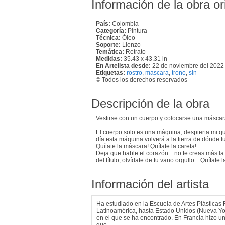
Información de la obra or
País:
Colombia
Categoría:
Pintura
Técnica:
Óleo
Soporte:
Lienzo
Temática:
Retrato
Medidas:
35.43 x 43.31 in
En Artelista desde:
22 de noviembre del 2022
Etiquetas:
rostro
,
mascara
,
trono
,
sin
© Todos los derechos reservados
Descripción de la obra
Vestirse con un cuerpo y colocarse una máscara
El cuerpo solo es una máquina, despierta mi qu
día esta máquina volverá a la tierra de dónde fu
Quítate la máscara! Quítate la careta!
Deja que hable el corazón... no te creas más l
del título, olvídate de tu vano orgullo... Quítate 
Información del artista
Ha estudiado en la Escuela de Artes Plásticas
Latinoamérica, hasta Estado Unidos (Nueva York
en el que se ha encontrado. En Francia hizo un 
que.