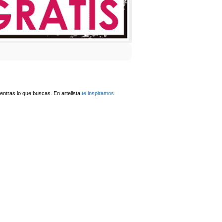
ntras lo que buscas. En artelista
te inspiramos