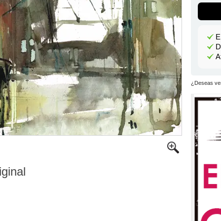
E
D
A
¿Deseas ver
iginal