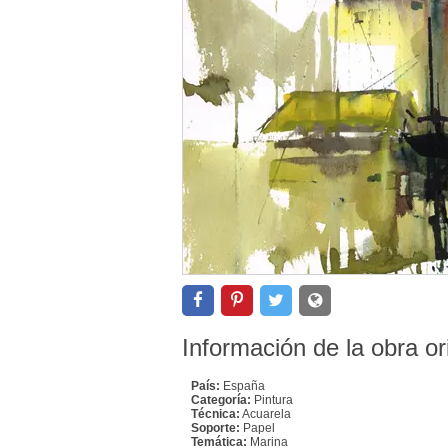
Información de la obra or
País:
España
Categoría:
Pintura
Técnica:
Acuarela
Soporte:
Papel
Temática:
Marina