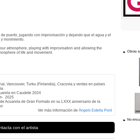
de puerto, jugando con improvisación y dejando que el agua y el
a y movimiento.
our atmosphere, playing with improvisation and allowing the
Obras a
tmosphere of life and movement.
ai, Vancouver, Turku (Finlandia), Cracovia y ventas en païses
ña.
Acuarela en Caudete 2024
én- 2025
 de Acuarela de Gran Formato en su LXXX aniversario de la
ao
Ver más información de
Àngels Estella Pont
No encue
tacta con el artista