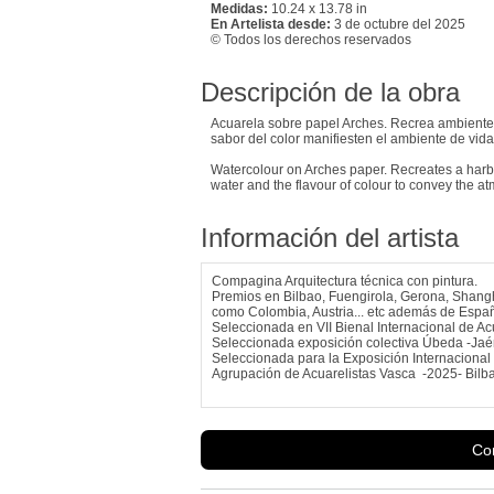
Medidas:
10.24 x 13.78 in
En Artelista desde:
3 de octubre del 2025
© Todos los derechos reservados
Descripción de la obra
Acuarela sobre papel Arches. Recrea ambiente 
sabor del color manifiesten el ambiente de vid
Watercolour on Arches paper. Recreates a harb
water and the flavour of colour to convey the a
Información del artista
Compagina Arquitectura técnica con pintura.
Premios en Bilbao, Fuengirola, Gerona, Shangh
como Colombia, Austria... etc además de Espa
Seleccionada en VII Bienal Internacional de 
Seleccionada exposición colectiva Úbeda -Ja
Seleccionada para la Exposición Internacional
Agrupación de Acuarelistas Vasca -2025- Bilb
Con