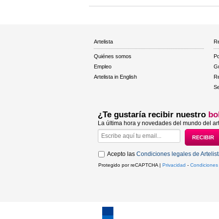
Artelista
Re
Quiénes somos
Po
Empleo
Gu
Artelista in English
R
Se
¿Te gustaría recibir nuestro
bo
La última hora y novedades del mundo del art
Acepto las
Condiciones legales de Artelis
Protegido por reCAPTCHA |
Privacidad
-
Condiciones