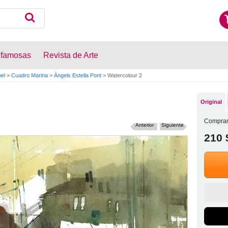
 famosas
Revista de Arte
el
>
Cuadro Marina
>
Àngels Estella Pont
>
Watercolour 2
Original
Comprar
Anterior
Siguiente
210 