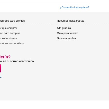
¿Contenido inapropiado?
cursos para clientes
Recursos para artistas
r qué comprar
Alta gratuita
ía para comprar
Guía para vender
eproducciones
Destaca tu obra
rvicios corporativos
letín?
e en tu correo electrónico
ta
.