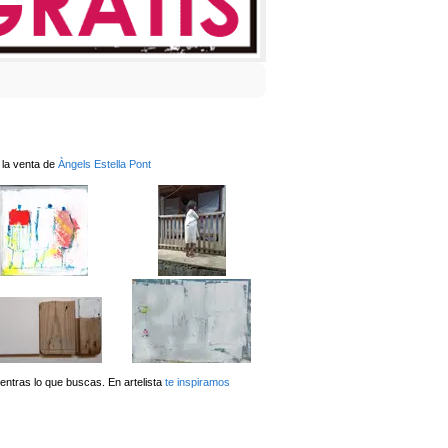
 la venta de
Àngels Estella Pont
ntras lo que buscas. En artelista
te inspiramos