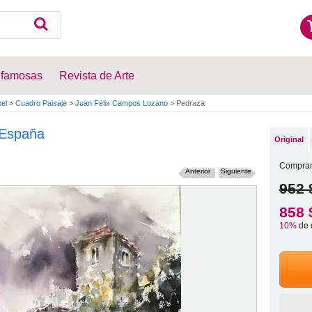
 famosas
Revista de Arte
el
>
Cuadro Paisaje
>
Juan Félix Campos Lozano
>
Pedraza
España
Original
Comprar
Anterior
Siguiente
952 
858 
10%
de 