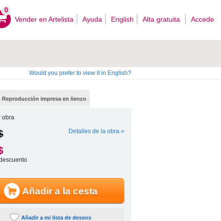
0
Vender en Artelista
Ayuda
English
Alta gratuita
Accede
Would you prefer to view it in English?
Reproducción impresa en lienzo
 obra
$
Detalles de la obra »
$
descuento
Añadir a la cesta
Añadir a mi lista de deseos