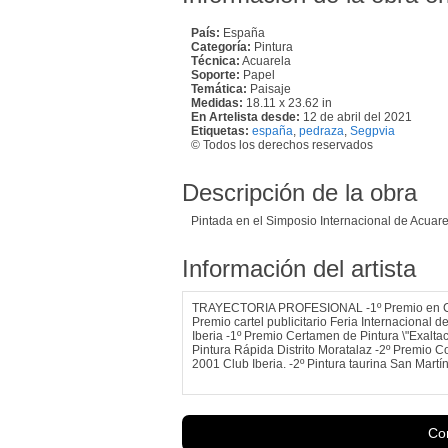
País:
España
Categoría:
Pintura
Técnica:
Acuarela
Soporte:
Papel
Temática:
Paisaje
Medidas:
18.11 x 23.62 in
En Artelista desde:
12 de abril del 2021
Etiquetas:
españa
,
pedraza
,
Segpvia
© Todos los derechos reservados
Descripción de la obra
Pintada en el Simposio Internacional de Acuar
Información del artista
TRAYECTORIA PROFESIONAL -1º Premio en Concu
Premio cartel publicitario Feria Internacional
Iberia -1º Premio Certamen de Pintura \"Exalt
Pintura Rápida Distrito Moratalaz -2º Premio 
2001 Club Iberia. -2º Pintura taurina San Martín
Con