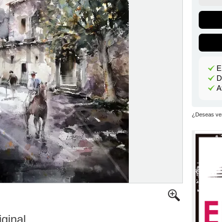
E
D
A
¿Deseas ver
iginal