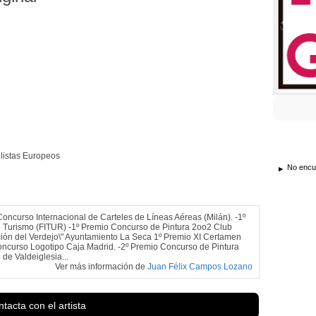
elistas Europeos
No encue
rso Internacional de Carteles de Líneas Aéreas (Milán). -1º
 de Turismo (FITUR) -1º Premio Concurso de Pintura 2oo2 Club
ación del Verdejo\" Ayuntamiento La Seca 1º Premio XI Certamen
Concurso Logotipo Caja Madrid. -2º Premio Concurso de Pintura
 de Valdeiglesia...
Ver más información de
Juan Félix Campos Lozano
tacta con el artista