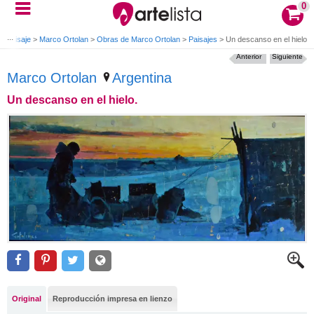
0
o Paisaje
>
Marco Ortolan
>
Obras de Marco Ortolan
>
Paisajes
>
Un descanso en el hielo.
Anterior
Siguiente
Marco Ortolan
Argentina
Un descanso en el hielo.
Original
Reproducción impresa en lienzo