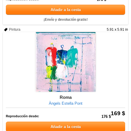
Añadir a la cesta
¡Envío y devolución gratis!
Pintura
5.91 x 5.91 in
Roma
Àngels Estella Pont
169 $
Reproducción desde:
176 $
Añadir a la cesta