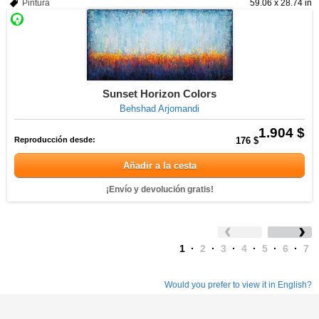
Pintura
59.06 x 28.74 in
Sunset Horizon Colors
Behshad Arjomandi
1.904 $
Reproducción desde:
176 $
Añadir a la cesta
¡Envío y devolución gratis!
1
·
2
·
3
·
4
·
5
·
6
·
7
Would you prefer to view it in English?