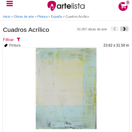
0
Inicio
>
Obras de arte
>
Pintura
>
España
>
Cuadros Acrílico
Cuadros Acrílico
51.057 obras de arte
Filtrar
Pintura
23.62 x 31.50 in